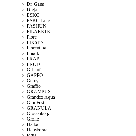
Dr. Gans
Dreja
ESKO
ESKO Line
FASHUN
FILARETE
Fiore
FIXSEN
Florentina
Fmark
FRAP
FRUD
G.Lauf
GAPPO
Gemy
Graffio
GRAMPUS
Grandex Aqua
GranFest
GRANULA
Grocenberg
Grohe
Haiba
Hansberge
Iddis