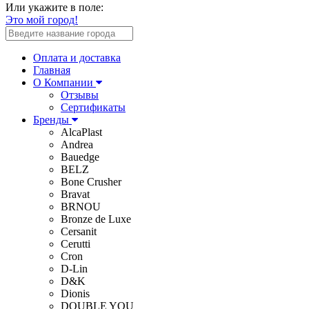
Или укажите в поле:
Это мой город!
Оплата и доставка
Главная
О Компании
Отзывы
Сертификаты
Бренды
AlcaPlast
Andrea
Bauedge
BELZ
Bone Crusher
Bravat
BRNOU
Bronze de Luxe
Cersanit
Cerutti
Cron
D-Lin
D&K
Dionis
DOUBLE YOU