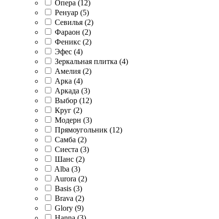
Опера (
12
)
Ренуар (
5
)
Севилья (
2
)
Фараон (
2
)
Феникс (
2
)
Эфес (
4
)
Зеркальная плитка (
4
)
Амелия (
2
)
Арка (
4
)
Аркада (
3
)
Выбор (
12
)
Круг (
2
)
Модерн (
3
)
Прямоугольник (
12
)
Самба (
2
)
Сиеста (
3
)
Шанс (
2
)
Alba (
3
)
Aurora (
2
)
Basis (
3
)
Brava (
2
)
Glory (
9
)
Hanna (
3
)