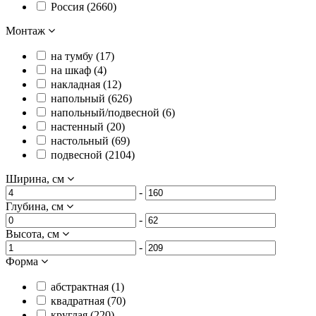
Россия (
2660
)
Монтаж
на тумбу (
17
)
на шкаф (
4
)
накладная (
12
)
напольный (
626
)
напольный/подвесной (
6
)
настенный (
20
)
настольный (
69
)
подвесной (
2104
)
Ширина, см
-
Глубина, см
-
Высота, см
-
Форма
абстрактная (
1
)
квадратная (
70
)
круглая (
220
)