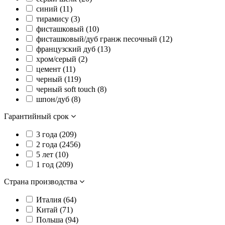
синий (
11
)
тирамису (
3
)
фисташковый (
10
)
фисташковый/дуб гранж песочный (
12
)
французский дуб (
13
)
хром/серый (
2
)
цемент (
11
)
черный (
119
)
черный soft touch (
8
)
шпон/дуб (
8
)
Гарантийный срок
3 года (
209
)
2 года (
2456
)
5 лет (
10
)
1 год (
209
)
Страна производства
Италия (
64
)
Китай (
71
)
Польша (
94
)