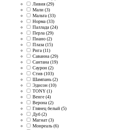
Ливия (
29
)
Мали (
3
)
Мальта (
33
)
Норма (
33
)
Паллада (
24
)
Перла (
29
)
Пиано (
2
)
Плаза (
15
)
Рига (
11
)
Саванна (
29
)
Сантана (
19
)
Саурон (
2
)
Стив (
103
)
Шампань (
2
)
Эдисон (
10
)
TONY (
1
)
Венге (
4
)
Верона (
2
)
Глянец белый (
5
)
Дуб (
2
)
Магнат (
3
)
Монреаль (
6
)