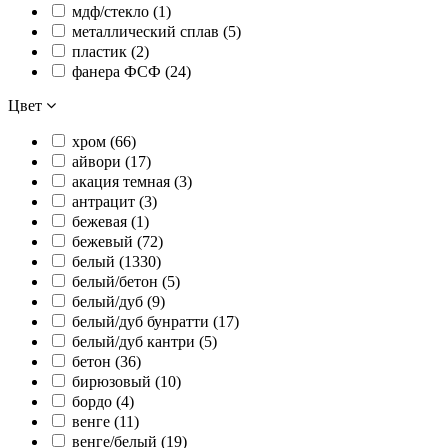
мдф/стекло (
1
)
металлический сплав (
5
)
пластик (
2
)
фанера ФСФ (
24
)
Цвет
хром (
66
)
айвори (
17
)
акация темная (
3
)
антрацит (
3
)
бежевая (
1
)
бежевый (
72
)
белый (
1330
)
белый/бетон (
5
)
белый/дуб (
9
)
белый/дуб бунратти (
17
)
белый/дуб кантри (
5
)
бетон (
36
)
бирюзовый (
10
)
бордо (
4
)
венге (
11
)
венге/белый (
19
)