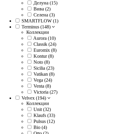
Делуна (
15
)
Вива (
2
)
Селена (
3
)
SMARTFLOW (
1
)
Terminus (
148
)
Коллекции
Aurora (
10
)
Classik (
24
)
Euromix (
8
)
Kontur (
8
)
Noto (
8
)
Sicilia (
23
)
Vatikan (
8
)
Vega (
24
)
Venta (
8
)
Victoria (
27
)
Velvex (
194
)
Коллекции
Unit (
32
)
Klaufs (
33
)
Pulsus (
12
)
Bio (
4
)
Otto (
2
)