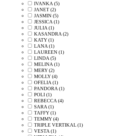
IVANKA (
5
)
JANET (
2
)
JASMIN (
5
)
JESSICA (
1
)
JULIA (
1
)
KASANDRA (
2
)
KATY (
1
)
LANA (
1
)
LAUREEN (
1
)
LINDA (
5
)
MELINA (
1
)
MERY (
2
)
MOLLY (
4
)
OFELIA (
1
)
PANDORA (
1
)
POLI (
1
)
REBECCA (
4
)
SARA (
1
)
TAFFY (
1
)
TEMMY (
4
)
TRIPLE VERTIKAL (
1
)
VESTA (
1
)