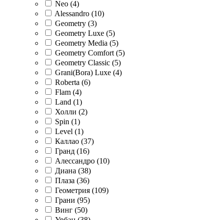
Neo (
4
)
Alessandro (
10
)
Geometry (
3
)
Geometry Luxe (
5
)
Geometry Media (
5
)
Geometry Comfort (
5
)
Geometry Classic (
5
)
Grani(Bora) Luxe (
4
)
Roberta (
6
)
Flam (
4
)
Land (
1
)
Холли (
2
)
Spin (
1
)
Level (
1
)
Каллао (
37
)
Гранд (
16
)
Алессандро (
10
)
Диана (
38
)
Плаза (
36
)
Геометрия (
109
)
Грани (
95
)
Винг (
50
)
Урбан (
38
)