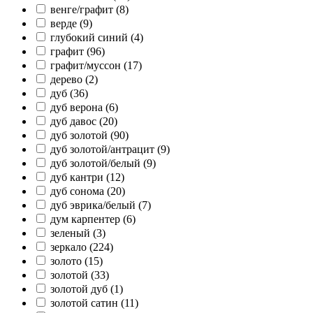
венге/графит (
8
)
верде (
9
)
глубокий синий (
4
)
графит (
96
)
графит/муссон (
17
)
дерево (
2
)
дуб (
36
)
дуб верона (
6
)
дуб давос (
20
)
дуб золотой (
90
)
дуб золотой/антрацит (
9
)
дуб золотой/белый (
9
)
дуб кантри (
12
)
дуб сонома (
20
)
дуб эврика/белый (
7
)
дум карпентер (
6
)
зеленый (
3
)
зеркало (
224
)
золото (
15
)
золотой (
33
)
золотой дуб (
1
)
золотой сатин (
11
)