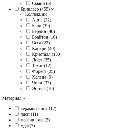
Смайл (
6
)
Бриклаер (
455
)
Коллекции
Анна (
22
)
Бали (
39
)
Берлин (
40
)
Брайтон (
18
)
Вега (
22
)
Кантри (
40
)
Кристалл (
150
)
Лофт (
25
)
Техас (
12
)
Форест (
25
)
Хелена (
9
)
Чили (
33
)
Эстель (
16
)
Материал
керамогранит (
12
)
лдсп (
11
)
массив вяза (
2
)
мдф (
3
)