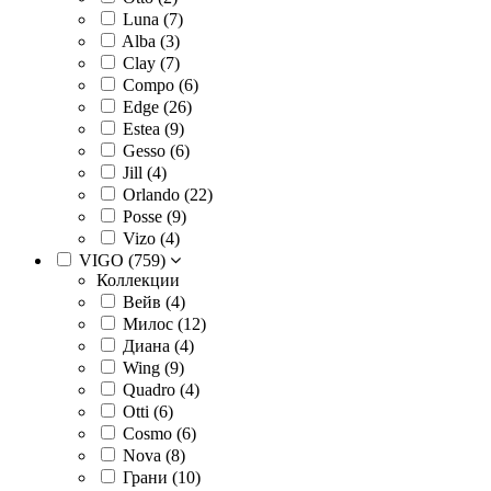
Luna (
7
)
Alba (
3
)
Clay (
7
)
Compo (
6
)
Edge (
26
)
Estea (
9
)
Gesso (
6
)
Jill (
4
)
Orlando (
22
)
Posse (
9
)
Vizo (
4
)
VIGO (
759
)
Коллекции
Вейв (
4
)
Милос (
12
)
Диана (
4
)
Wing (
9
)
Quadro (
4
)
Otti (
6
)
Cosmo (
6
)
Nova (
8
)
Грани (
10
)