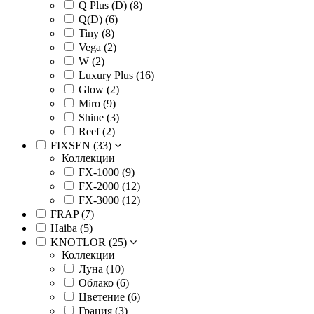
Q Plus (D) (
8
)
Q(D) (
6
)
Tiny (
8
)
Vega (
2
)
W (
2
)
Luxury Plus (
16
)
Glow (
2
)
Miro (
9
)
Shine (
3
)
Reef (
2
)
FIXSEN (
33
)
Коллекции
FX-1000 (
9
)
FX-2000 (
12
)
FX-3000 (
12
)
FRAP (
7
)
Haiba (
5
)
KNOTLOR (
25
)
Коллекции
Луна (
10
)
Облако (
6
)
Цветение (
6
)
Грация (
3
)