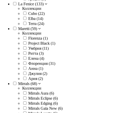
La Fenice (
133
)
Коллекции
Cubo (
22
)
Elba (
14
)
Terra (
24
)
Maretti (
59
)
Коллекции
Florenza (
1
)
Project Black (
1
)
Умбрия (
11
)
Ритта (
3
)
Елена (
4
)
Флоренция (
31
)
Анна (
1
)
Джулия (
2
)
Ария (
2
)
Mirrals (
68
)
Коллекции
Mirrals Aura (
6
)
Mirrals Eclipse (
6
)
Mirrals Edging (
6
)
Mirrals Gala New (
6
)