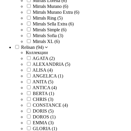
Mirrals Loretta (
6
)
Mirrals Murano (
6
)
Mirrals Murano Extra (
6
)
Mirrals Ring (
5
)
Mirrals Sella Extra (
6
)
Mirrals Simple (
6
)
Mirrals Sofia (
3
)
Mirrals XL (
6
)
Relisan (
94
)
Коллекции
AGATA (
2
)
ALEXANDRIA (
5
)
ALISA (
4
)
ANGELICA (
1
)
ANITA (
5
)
ANTICA (
4
)
BERTA (
1
)
CHRIS (
3
)
CONSTANCE (
4
)
DORIS (
5
)
DOROS (
1
)
EMMA (
3
)
GLORIA (
1
)