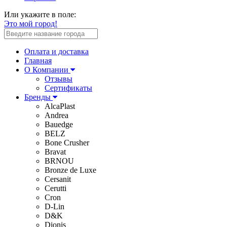
Или укажите в поле:
Это мой город!
Оплата и доставка
Главная
О Компании
Отзывы
Сертификаты
Бренды
AlcaPlast
Andrea
Bauedge
BELZ
Bone Crusher
Bravat
BRNOU
Bronze de Luxe
Cersanit
Cerutti
Cron
D-Lin
D&K
Dionis