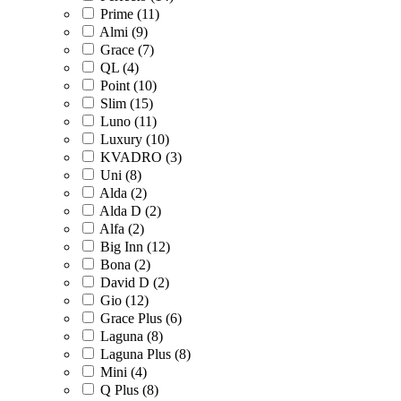
Prime (
11
)
Almi (
9
)
Grace (
7
)
QL (
4
)
Point (
10
)
Slim (
15
)
Luno (
11
)
Luxury (
10
)
KVADRO (
3
)
Uni (
8
)
Alda (
2
)
Alda D (
2
)
Alfa (
2
)
Big Inn (
12
)
Bona (
2
)
David D (
2
)
Gio (
12
)
Grace Plus (
6
)
Laguna (
8
)
Laguna Plus (
8
)
Mini (
4
)
Q Plus (
8
)