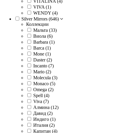
VITALINA (
4
)
VIVA (
1
)
WENDY (
4
)
Silver Mirrors (
646
)
Коллекции
Мальта (
33
)
Виола (
6
)
Barbara (
1
)
Barca (
1
)
Mone (
1
)
Daster (
2
)
Incanto (
7
)
Mario (
2
)
Molecula (
3
)
Monaсo (
5
)
Omega (
2
)
Spell (
4
)
Viva (
7
)
Алмина (
12
)
Давид (
2
)
Индиго (
1
)
Италия (
2
)
Капитан (
4
)