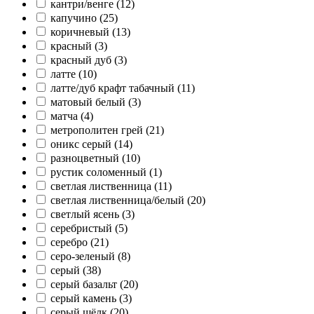
кантри/венге (
12
)
капучино (
25
)
коричневый (
13
)
красный (
3
)
красный дуб (
3
)
латте (
10
)
латте/дуб крафт табачный (
11
)
матовый белый (
3
)
матча (
4
)
метрополитен грей (
21
)
оникс серый (
14
)
разноцветный (
10
)
рустик соломенный (
1
)
светлая лиственница (
11
)
светлая лиственница/белый (
20
)
светлый ясень (
3
)
серебристый (
5
)
серебро (
21
)
серо-зеленый (
8
)
серый (
38
)
серый базальт (
20
)
серый камень (
3
)
серый шёлк (
20
)