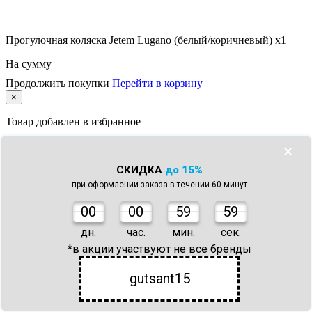
Прогулочная коляска Jetem Lugano (белый/коричневый) x1
На сумму
Продолжить покупки
Перейти в корзину
×
Товар
добавлен в избранное
В разделе избранное
товара(ов)
×
Перейти в избранное
СКИДКА
до 15%
×
при оформлении заказа в течении 60 минут
Товар
добавлен в сравнение
0
0
00
59
59
В разделе сравнения
товара(ов)
дн.
час.
мин.
сек.
*в акции участвуют не все бренды
Перейти в сравнение
Обратный звонок
×
gutsant15
Имя
Телефон
*
Желаемое время звонка