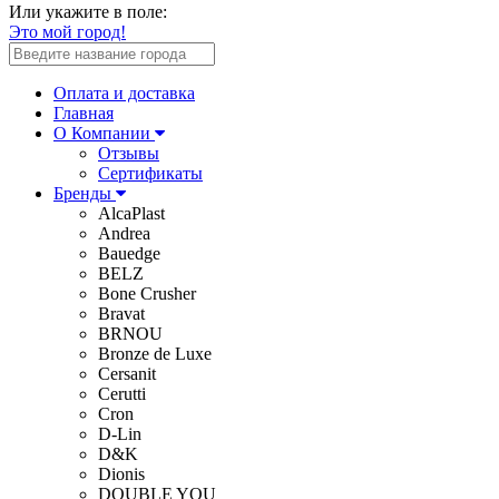
Или укажите в поле:
Это мой город!
Оплата и доставка
Главная
О Компании
Отзывы
Сертификаты
Бренды
AlcaPlast
Andrea
Bauedge
BELZ
Bone Crusher
Bravat
BRNOU
Bronze de Luxe
Cersanit
Cerutti
Cron
D-Lin
D&K
Dionis
DOUBLE YOU