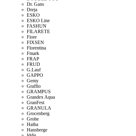
Dr. Gans
Dreja
ESKO
ESKO Line
FASHUN
FILARETE
Fiore
FIXSEN
Florentina
Fmark
FRAP
FRUD
G.Lauf
GAPPO
Gemy
Graffio
GRAMPUS
Grandex Aqua
GranFest
GRANULA
Grocenberg
Grohe
Haiba
Hansberge
Iddis