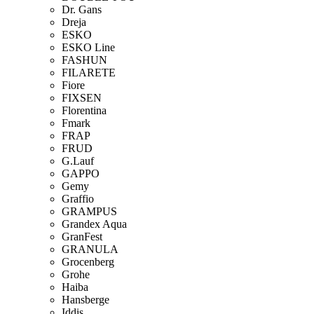
Dr. Gans
Dreja
ESKO
ESKO Line
FASHUN
FILARETE
Fiore
FIXSEN
Florentina
Fmark
FRAP
FRUD
G.Lauf
GAPPO
Gemy
Graffio
GRAMPUS
Grandex Aqua
GranFest
GRANULA
Grocenberg
Grohe
Haiba
Hansberge
Iddis