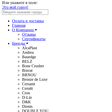
Или укажите в поле:
Это мой город!
Оплата и доставка
Главная
О Компании
Отзывы
Сертификаты
Бренды
AlcaPlast
Andrea
Bauedge
BELZ
Bone Crusher
Bravat
BRNOU
Bronze de Luxe
Cersanit
Cerutti
Cron
D-Lin
D&K
Dionis
DOUBLE YOU