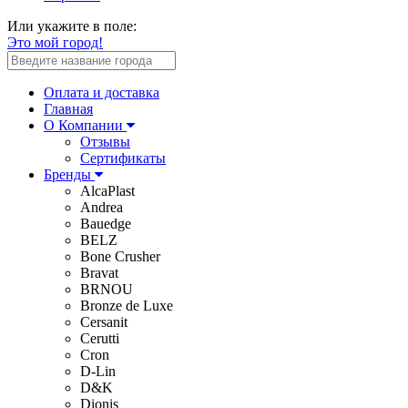
Или укажите в поле:
Это мой город!
Оплата и доставка
Главная
О Компании
Отзывы
Сертификаты
Бренды
AlcaPlast
Andrea
Bauedge
BELZ
Bone Crusher
Bravat
BRNOU
Bronze de Luxe
Cersanit
Cerutti
Cron
D-Lin
D&K
Dionis