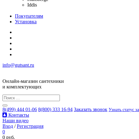
Iddis
Покупателям
Установка
info@gutsant.ru
Онлайн-магазин сантехники
и комплектующих
8(499) 444 01-06
8(800) 333 16-94
Заказать звонок
Узнать статус з
Контакты
Наши видео
Вход
/
Регистрация
0
0 руб.