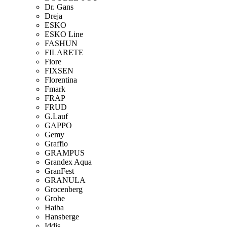
Dr. Gans
Dreja
ESKO
ESKO Line
FASHUN
FILARETE
Fiore
FIXSEN
Florentina
Fmark
FRAP
FRUD
G.Lauf
GAPPO
Gemy
Graffio
GRAMPUS
Grandex Aqua
GranFest
GRANULA
Grocenberg
Grohe
Haiba
Hansberge
Iddis