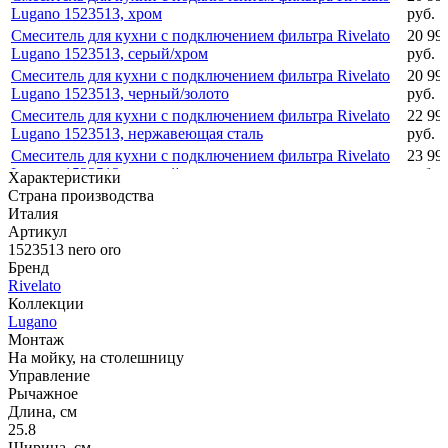
Lugano 1523513, хром
руб.
Смеситель для кухни с подключением фильтра Rivelato
20 99
Lugano 1523513, серый/хром
руб.
Смеситель для кухни с подключением фильтра Rivelato
20 99
Lugano 1523513, черный/золото
руб.
Смеситель для кухни с подключением фильтра Rivelato
22 99
Lugano 1523513, нержавеющая сталь
руб.
Смеситель для кухни с подключением фильтра Rivelato
23 99
Lugano 1523513, черный
руб.
Характеристики
Страна производства
Италия
Артикул
1523513 nero oro
Бренд
Rivelato
Коллекции
Lugano
Монтаж
На мойку, на столешницу
Управление
Рычажное
Длина, см
25.8
Ширина, см