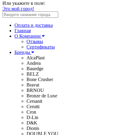
Или укажите в поле:
Это мой город!
Оплата и доставка
Главная
О Компании
Отзывы
Сертификаты
Бренды
AlcaPlast
Andrea
Bauedge
BELZ
Bone Crusher
Bravat
BRNOU
Bronze de Luxe
Cersanit
Cerutti
Cron
D-Lin
D&K
Dionis
DOUBLE YOU