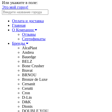
Или укажите в поле:
Это мой город!
Оплата и доставка
Главная
О Компании
Отзывы
Сертификаты
Бренды
AlcaPlast
Andrea
Bauedge
BELZ
Bone Crusher
Bravat
BRNOU
Bronze de Luxe
Cersanit
Cerutti
Cron
D-Lin
D&K
Dionis
DOUBLE YOU