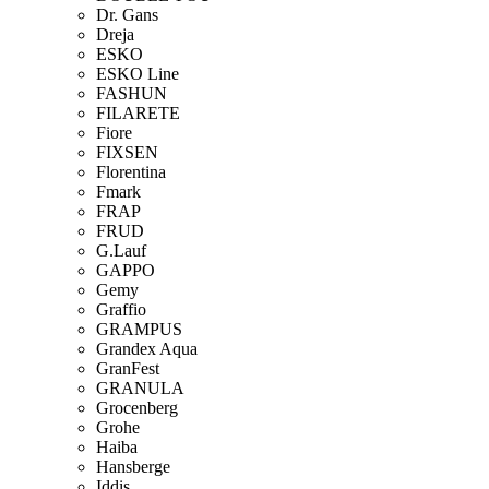
Dr. Gans
Dreja
ESKO
ESKO Line
FASHUN
FILARETE
Fiore
FIXSEN
Florentina
Fmark
FRAP
FRUD
G.Lauf
GAPPO
Gemy
Graffio
GRAMPUS
Grandex Aqua
GranFest
GRANULA
Grocenberg
Grohe
Haiba
Hansberge
Iddis