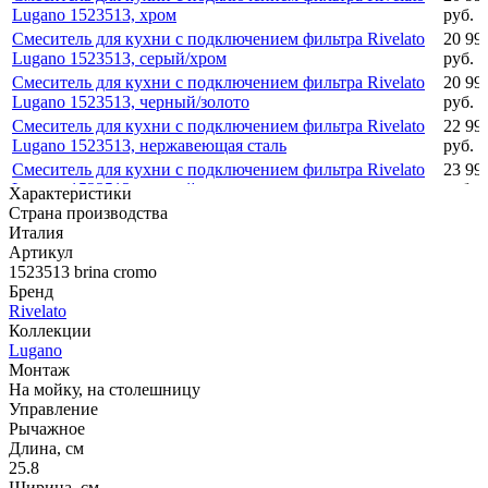
Lugano 1523513, хром
руб.
Смеситель для кухни с подключением фильтра Rivelato
20 99
Lugano 1523513, серый/хром
руб.
Смеситель для кухни с подключением фильтра Rivelato
20 99
Lugano 1523513, черный/золото
руб.
Смеситель для кухни с подключением фильтра Rivelato
22 99
Lugano 1523513, нержавеющая сталь
руб.
Смеситель для кухни с подключением фильтра Rivelato
23 99
Lugano 1523513, черный
руб.
Характеристики
Страна производства
Италия
Артикул
1523513 brina cromo
Бренд
Rivelato
Коллекции
Lugano
Монтаж
На мойку, на столешницу
Управление
Рычажное
Длина, см
25.8
Ширина, см