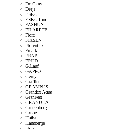
Dr. Gans
Dreja
ESKO
ESKO Line
FASHUN
FILARETE
Fiore
FIXSEN
Florentina
Fmark
FRAP
FRUD
G.Lauf
GAPPO
Gemy
Graffio
GRAMPUS
Grandex Aqua
GranFest
GRANULA
Grocenberg
Grohe
Haiba
Hansberge
Iddis