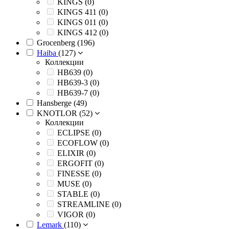
KINGS (
0
)
KINGS 411 (
0
)
KINGS 011 (
0
)
KINGS 412 (
0
)
Grocenberg (
196
)
Haiba
(
127
)
Коллекции
HB639 (
0
)
HB639-3 (
0
)
HB639-7 (
0
)
Hansberge (
49
)
KNOTLOR (
52
)
Коллекции
ECLIPSE (
0
)
ECOFLOW (
0
)
ELIXIR (
0
)
ERGOFIT (
0
)
FINESSE (
0
)
MUSE (
0
)
STABLE (
0
)
STREAMLINE (
0
)
VIGOR (
0
)
Lemark
(
110
)