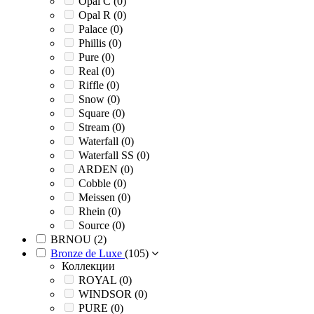
Opal C (
0
)
Opal R (
0
)
Palace (
0
)
Phillis (
0
)
Pure (
0
)
Real (
0
)
Riffle (
0
)
Snow (
0
)
Square (
0
)
Stream (
0
)
Waterfall (
0
)
Waterfall SS (
0
)
ARDEN (
0
)
Cobble (
0
)
Meissen (
0
)
Rhein (
0
)
Source (
0
)
BRNOU (
2
)
Bronze de Luxe
(
105
)
Коллекции
ROYAL (
0
)
WINDSOR (
0
)
PURE (
0
)