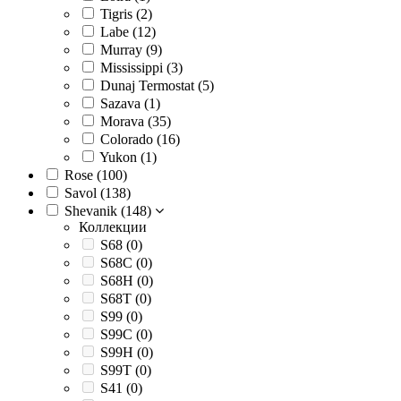
Tigris (
2
)
Labe (
12
)
Murray (
9
)
Mississippi (
3
)
Dunaj Termostat (
5
)
Sazava (
1
)
Morava (
35
)
Colorado (
16
)
Yukon (
1
)
Rose (
100
)
Savol (
138
)
Shevanik (
148
)
Коллекции
S68 (
0
)
S68C (
0
)
S68H (
0
)
S68T (
0
)
S99 (
0
)
S99C (
0
)
S99H (
0
)
S99T (
0
)
S41 (
0
)