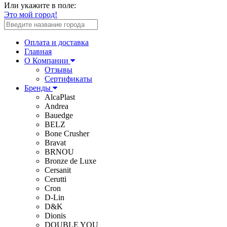
Или укажите в поле:
Это мой город!
Оплата и доставка
Главная
О Компании
Отзывы
Сертификаты
Бренды
AlcaPlast
Andrea
Bauedge
BELZ
Bone Crusher
Bravat
BRNOU
Bronze de Luxe
Cersanit
Cerutti
Cron
D-Lin
D&K
Dionis
DOUBLE YOU