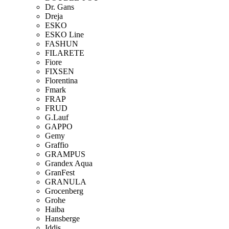
Dr. Gans
Dreja
ESKO
ESKO Line
FASHUN
FILARETE
Fiore
FIXSEN
Florentina
Fmark
FRAP
FRUD
G.Lauf
GAPPO
Gemy
Graffio
GRAMPUS
Grandex Aqua
GranFest
GRANULA
Grocenberg
Grohe
Haiba
Hansberge
Iddis