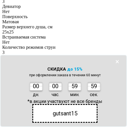
3
Девиатор
Нет
Поверхность
Матовая
Размер верхнего душа, см
25x25
Встраиваемая система
Нет
Количество режимов струи
3
Подсветка
×
Нет
Исполнение шланга
СКИДКА
до 15%
Металл
при оформлении заказа в течении 60 минут
Защита от перекручивания
Да
0
0
00
59
59
Тропический (верхний) душ
Да
дн.
час.
мин.
сек.
Ручной душ
*в акции участвуют не все бренды
Да
Излив для наполнения ванн
gutsant15
Да
Вес, кг
6.4