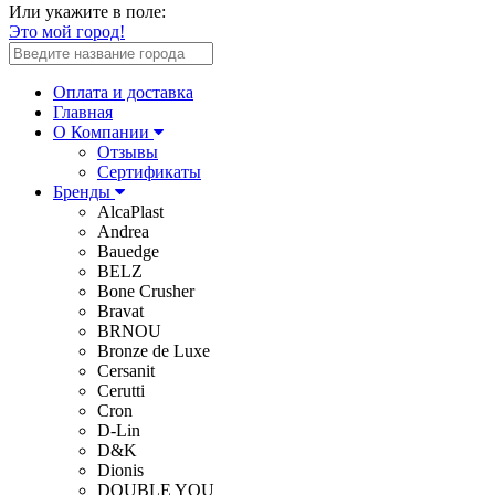
Или укажите в поле:
Это мой город!
Оплата и доставка
Главная
О Компании
Отзывы
Сертификаты
Бренды
AlcaPlast
Andrea
Bauedge
BELZ
Bone Crusher
Bravat
BRNOU
Bronze de Luxe
Cersanit
Cerutti
Cron
D-Lin
D&K
Dionis
DOUBLE YOU