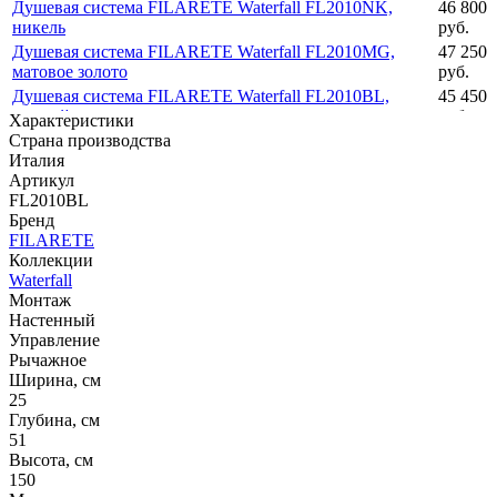
Душевая система FILARETE Waterfall FL2010NK,
46 800
никель
руб.
Душевая система FILARETE Waterfall FL2010MG,
47 250
матовое золото
руб.
Душевая система FILARETE Waterfall FL2010BL,
45 450
черный
руб.
Характеристики
Страна производства
Италия
Артикул
FL2010BL
Бренд
FILARETE
Коллекции
Waterfall
Монтаж
Настенный
Управление
Рычажное
Ширина, см
25
Глубина, см
51
Высота, см
150