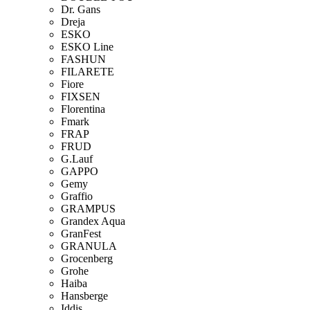
Dr. Gans
Dreja
ESKO
ESKO Line
FASHUN
FILARETE
Fiore
FIXSEN
Florentina
Fmark
FRAP
FRUD
G.Lauf
GAPPO
Gemy
Graffio
GRAMPUS
Grandex Aqua
GranFest
GRANULA
Grocenberg
Grohe
Haiba
Hansberge
Iddis