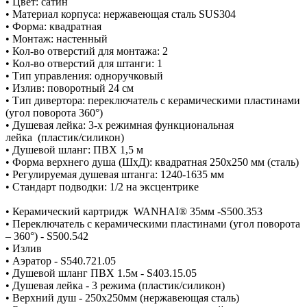
• Цвет: сатин
• Материал корпуса: нержавеющая сталь SUS304
• Форма: квадратная
• Монтаж: настенный
• Кол-во отверстий для монтажа: 2
• Кол-во отверстий для штанги: 1
• Тип управления: одноручковый
• Излив: поворотный 24 см
• Тип дивертора: переключатель с керамическими пластинами
(угол поворота 360°)
• Душевая лейка: 3-х режимная функциональная
лейка (пластик/силикон)
• Душевой шланг: ПВХ 1,5 м
• Форма верхнего душа (ШхД): квадратная 250х250 мм (сталь)
• Регулируемая душевая штанга: 1240-1635 мм
• Стандарт подводки: 1/2 на эксцентрике
• Керамический картридж WANHAI® 35мм -S500.353
• Переключатель с керамическими пластинами (угол поворота
– 360°) - S500.542
• Излив
• Аэратор - S540.721.05
• Душевой шланг ПВХ 1.5м - S403.15.05
• Душевая лейка - 3 режима (пластик/силикон)
• Верхний душ - 250х250мм (нержавеющая сталь)