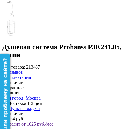
Душевая система Prohanss P30.241.05,
сатин
Нашли проблему на сайте?
Код товара: 213487
0
Отзывов
Комплектация
В наличии
Избранное
Сравнить
Ваш город: Москва
Доставка
1-3 дня
Пункты выдачи
В наличии
18 334 руб.
В кредит от 1025 руб./мес.