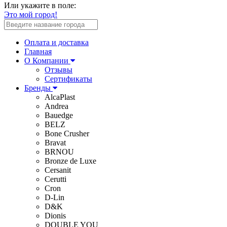
Или укажите в поле:
Это мой город!
Оплата и доставка
Главная
О Компании
Отзывы
Сертификаты
Бренды
AlcaPlast
Andrea
Bauedge
BELZ
Bone Crusher
Bravat
BRNOU
Bronze de Luxe
Cersanit
Cerutti
Cron
D-Lin
D&K
Dionis
DOUBLE YOU