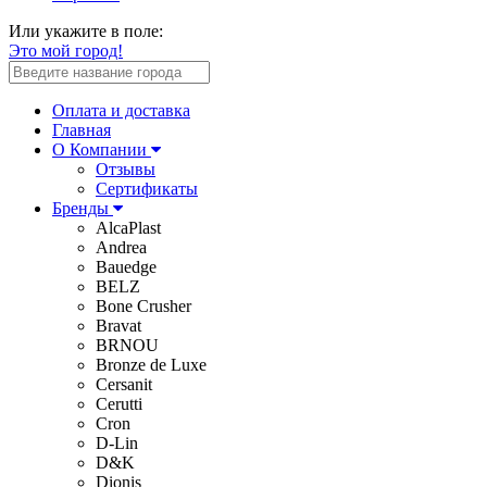
Или укажите в поле:
Это мой город!
Оплата и доставка
Главная
О Компании
Отзывы
Сертификаты
Бренды
AlcaPlast
Andrea
Bauedge
BELZ
Bone Crusher
Bravat
BRNOU
Bronze de Luxe
Cersanit
Cerutti
Cron
D-Lin
D&K
Dionis