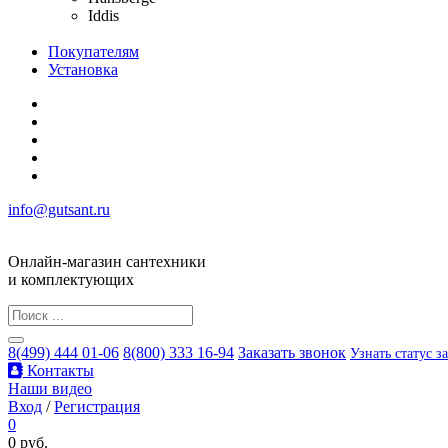
Iddis
Покупателям
Установка
info@gutsant.ru
Онлайн-магазин сантехники
и комплектующих
8(499) 444 01-06
8(800) 333 16-94
Заказать звонок
Узнать статус з
Контакты
Наши видео
Вход
/
Регистрация
0
0 руб.