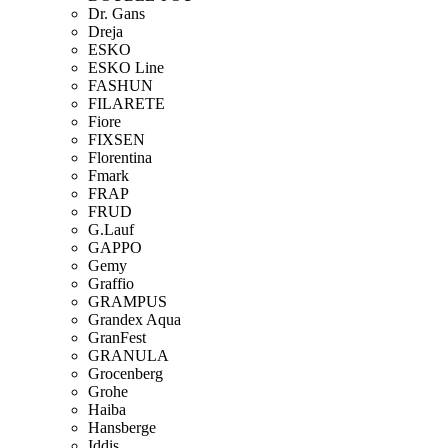
Dr. Gans
Dreja
ESKO
ESKO Line
FASHUN
FILARETE
Fiore
FIXSEN
Florentina
Fmark
FRAP
FRUD
G.Lauf
GAPPO
Gemy
Graffio
GRAMPUS
Grandex Aqua
GranFest
GRANULA
Grocenberg
Grohe
Haiba
Hansberge
Iddis