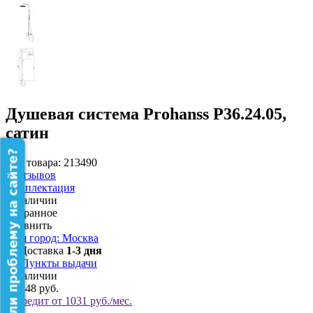
Душевая система Prohanss P36.24.05,
сатин
Нашли проблему на сайте?
Код товара: 213490
0
Отзывов
Комплектация
В наличии
Избранное
Сравнить
Ваш город: Москва
Доставка
1-3 дня
Пункты выдачи
В наличии
18 448 руб.
В кредит от 1031 руб./мес.