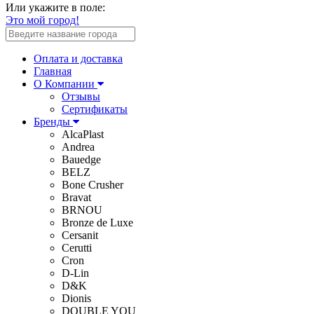
Или укажите в поле:
Это мой город!
Оплата и доставка
Главная
О Компании
Отзывы
Сертификаты
Бренды
AlcaPlast
Andrea
Bauedge
BELZ
Bone Crusher
Bravat
BRNOU
Bronze de Luxe
Cersanit
Cerutti
Cron
D-Lin
D&K
Dionis
DOUBLE YOU