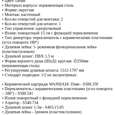
• Цвет: сатин
• Материал корпуса: нержавеющая сталь
• Форма: округлая
• Монтаж: настенный
• Кол-во отверстий для монтажа: 2
• Кол-во отверстий для штанги: 1
• Тип управления: одноручковый
• Излив: поворотный 15 см с функцией переключения
• Тип дивертора: переключатель с керамическими пластинами
(угол поворота 180°)
• Душевая лейка: 1- режимная функциональная лейка
(пластик/силикон)
• Душевой шланг: ПВХ 1,5 м
• Форма верхнего душа (ШхД): круглая ∅250мм
(нержавеющая сталь)
• Регулируемая душевая штанга: 1312-1707 мм
• Стандарт подводки: 1/2 на эксцентриках
• Керамический картридж WANHAI® 35мм - S500.35F
• Переключатель с керамическими пластинами (угол поворота
– 180°) - S500.541
• Излив поворотный с функцией переключения-
• Аэратор - S540.734
• Душевой шланг 1.5м - S403.15.05
• Душевая лейка - 1режим (пластик/силикон)