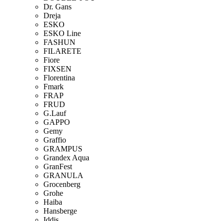
Dr. Gans
Dreja
ESKO
ESKO Line
FASHUN
FILARETE
Fiore
FIXSEN
Florentina
Fmark
FRAP
FRUD
G.Lauf
GAPPO
Gemy
Graffio
GRAMPUS
Grandex Aqua
GranFest
GRANULA
Grocenberg
Grohe
Haiba
Hansberge
Iddis