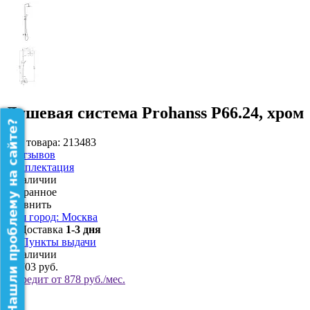
Душевая система Prohanss P66.24, хром
Нашли проблему на сайте?
Код товара: 213483
0
Отзывов
Комплектация
В наличии
Избранное
Сравнить
Ваш город: Москва
Доставка
1-3 дня
Пункты выдачи
В наличии
15 703 руб.
В кредит от 878 руб./мес.