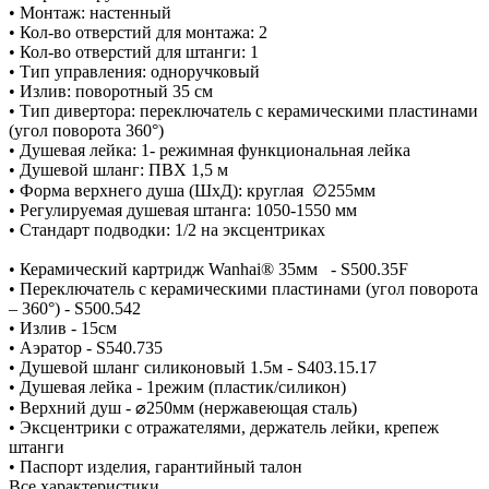
• Монтаж: настенный
• Кол-во отверстий для монтажа: 2
• Кол-во отверстий для штанги: 1
• Тип управления: одноручковый
• Излив: поворотный 35 см
• Тип дивертора: переключатель с керамическими пластинами
(угол поворота 360°)
• Душевая лейка: 1- режимная функциональная лейка
• Душевой шланг: ПВХ 1,5 м
• Форма верхнего душа (ШхД): круглая ∅255мм
• Регулируемая душевая штанга: 1050-1550 мм
• Стандарт подводки: 1/2 на эксцентриках
• Керамический картридж Wanhai® 35мм - S500.35F
• Переключатель с керамическими пластинами (угол поворота
– 360°) - S500.542
• Излив - 15см
• Аэратор - S540.735
• Душевой шланг силиконовый 1.5м - S403.15.17
• Душевая лейка - 1режим (пластик/силикон)
• Верхний душ - ⌀250мм (нержавеющая сталь)
• Эксцентрики с отражателями, держатель лейки, крепеж
штанги
• Паспорт изделия, гарантийный талон
Все характеристики