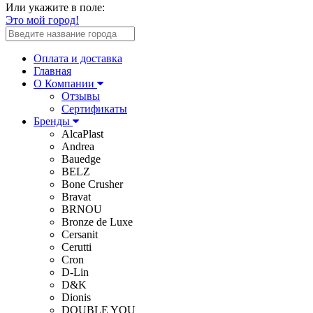
Или укажите в поле:
Это мой город!
Оплата и доставка
Главная
О Компании
Отзывы
Сертификаты
Бренды
AlcaPlast
Andrea
Bauedge
BELZ
Bone Crusher
Bravat
BRNOU
Bronze de Luxe
Cersanit
Cerutti
Cron
D-Lin
D&K
Dionis
DOUBLE YOU