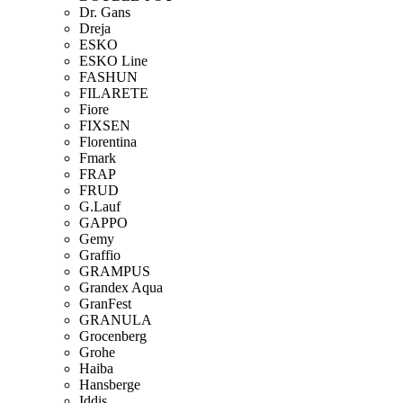
Dr. Gans
Dreja
ESKO
ESKO Line
FASHUN
FILARETE
Fiore
FIXSEN
Florentina
Fmark
FRAP
FRUD
G.Lauf
GAPPO
Gemy
Graffio
GRAMPUS
Grandex Aqua
GranFest
GRANULA
Grocenberg
Grohe
Haiba
Hansberge
Iddis