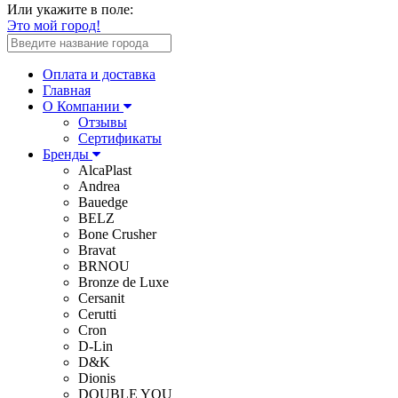
Или укажите в поле:
Это мой город!
Оплата и доставка
Главная
О Компании
Отзывы
Сертификаты
Бренды
AlcaPlast
Andrea
Bauedge
BELZ
Bone Crusher
Bravat
BRNOU
Bronze de Luxe
Cersanit
Cerutti
Cron
D-Lin
D&K
Dionis
DOUBLE YOU