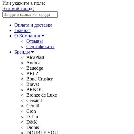
Или укажите в поле:
Это мой город!
Оплата и доставка
Главная
О Компании
Отзывы
Сертификаты
Бренды
AlcaPlast
Andrea
Bauedge
BELZ
Bone Crusher
Bravat
BRNOU
Bronze de Luxe
Cersanit
Cerutti
Cron
D-Lin
D&K
Dionis
DOUBLE YOU