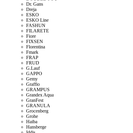
Dr. Gans
Dreja
ESKO
ESKO Line
FASHUN
FILARETE
Fiore
FIXSEN
Florentina
Fmark
FRAP
FRUD
G.Lauf
GAPPO
Gemy
Graffio
GRAMPUS
Grandex Aqua
GranFest
GRANULA
Grocenberg
Grohe
Haiba
Hansberge
Iddis