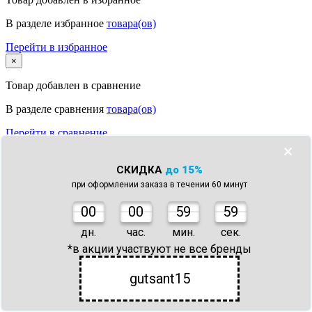
В разделе избранное
товара(ов)
Перейти в избранное
×
Товар
добавлен в сравнение
В разделе сравнения
товара(ов)
Перейти в сравнение
Обратный звонок
×
×
Имя
СКИДКА
до 15%
Телефон
*
при оформлении заказа в течении 60 минут
Желаемое время звонка
0
0
00
59
59
* Настоящим подтверждаю согласие с
условиями политики конфиденциальности
дн.
час.
мин.
сек.
Заказать звонок
*в акции участвуют не все бренды
Что с моим заказом?
×
Телефон
*
gutsant15
Номер заказа *
* Настоящим подтверждаю согласие с