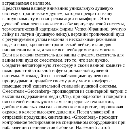
встраиваемая с изливом.
Представляем вашему вниманию уникальную душевую
систему с тропическим душем, которая превратит вашу
ванную комнату в оазис релаксации и комфорта. Этот
душевой комплект включает в себя: корпус душевой системы,
термостатический картридж фирмы Vernet (Франция), ручную
лейку из латуни (душевую лейку), верхний тропический душ
с регулируемым углом наклона и несколькими режимами
подачи воды, крепление тропической лейки, излив для
наполнения ванны, а также все необходимое для монтажа.
Если вы искали смеситель для ванны с душем, смеситель для
ванны или душ со смесителем, это то, что вам нужно.
Создайте неповторимую атмосферу в своей ванной комнате с
помощью этой стильной и функциональной душевой
системы. Наслаждайтесь расслабляющими душевыми
процедурами и придайте своему дому уют и комфорт с
помощью этой удивительной стильной душевой системы.
Смесители «Grocenberg» производятся из санитарной латуни с
высоким содержанием меди (70%), при обработке и покрытии
смесителей используются самые передовые технологии,
двойное никель-хром гальваническое покрытие, порошковая
окраска в камере высокого давления. Перед упаковкой и
отправкой продукции, сантехника «Grocenberg» проходит
контрольное тестирование на специальном оборудовании при
наблюдении специалистов фабрики. Надёжный литой