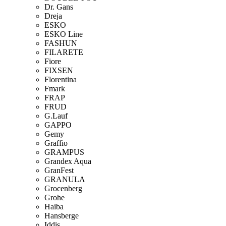
Dr. Gans
Dreja
ESKO
ESKO Line
FASHUN
FILARETE
Fiore
FIXSEN
Florentina
Fmark
FRAP
FRUD
G.Lauf
GAPPO
Gemy
Graffio
GRAMPUS
Grandex Aqua
GranFest
GRANULA
Grocenberg
Grohe
Haiba
Hansberge
Iddis