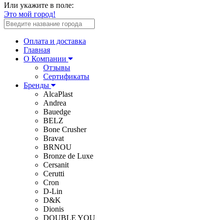
Или укажите в поле:
Это мой город!
Оплата и доставка
Главная
О Компании
Отзывы
Сертификаты
Бренды
AlcaPlast
Andrea
Bauedge
BELZ
Bone Crusher
Bravat
BRNOU
Bronze de Luxe
Cersanit
Cerutti
Cron
D-Lin
D&K
Dionis
DOUBLE YOU