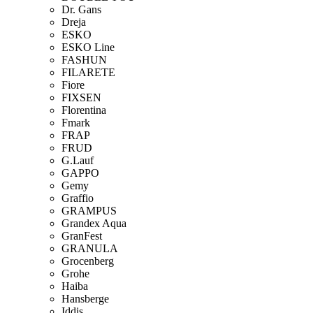
Dr. Gans
Dreja
ESKO
ESKO Line
FASHUN
FILARETE
Fiore
FIXSEN
Florentina
Fmark
FRAP
FRUD
G.Lauf
GAPPO
Gemy
Graffio
GRAMPUS
Grandex Aqua
GranFest
GRANULA
Grocenberg
Grohe
Haiba
Hansberge
Iddis