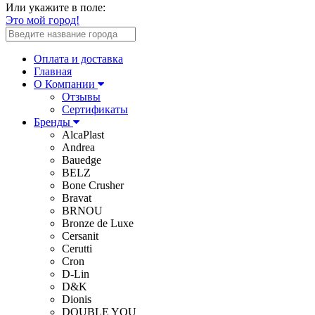
Или укажите в поле:
Это мой город!
Оплата и доставка
Главная
О Компании
Отзывы
Сертификаты
Бренды
AlcaPlast
Andrea
Bauedge
BELZ
Bone Crusher
Bravat
BRNOU
Bronze de Luxe
Cersanit
Cerutti
Cron
D-Lin
D&K
Dionis
DOUBLE YOU