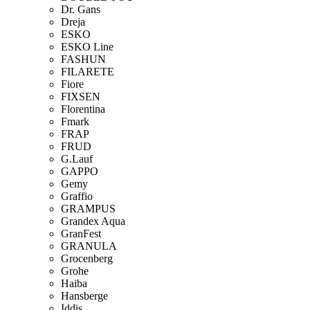
Dr. Gans
Dreja
ESKO
ESKO Line
FASHUN
FILARETE
Fiore
FIXSEN
Florentina
Fmark
FRAP
FRUD
G.Lauf
GAPPO
Gemy
Graffio
GRAMPUS
Grandex Aqua
GranFest
GRANULA
Grocenberg
Grohe
Haiba
Hansberge
Iddis