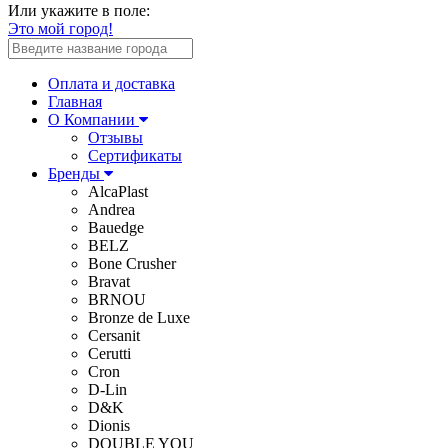
Или укажите в поле:
Это мой город!
Оплата и доставка
Главная
О Компании
Отзывы
Сертификаты
Бренды
AlcaPlast
Andrea
Bauedge
BELZ
Bone Crusher
Bravat
BRNOU
Bronze de Luxe
Cersanit
Cerutti
Cron
D-Lin
D&K
Dionis
DOUBLE YOU