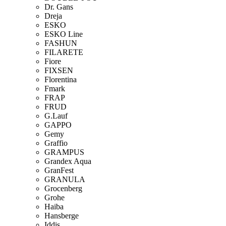
Dr. Gans
Dreja
ESKO
ESKO Line
FASHUN
FILARETE
Fiore
FIXSEN
Florentina
Fmark
FRAP
FRUD
G.Lauf
GAPPO
Gemy
Graffio
GRAMPUS
Grandex Aqua
GranFest
GRANULA
Grocenberg
Grohe
Haiba
Hansberge
Iddis