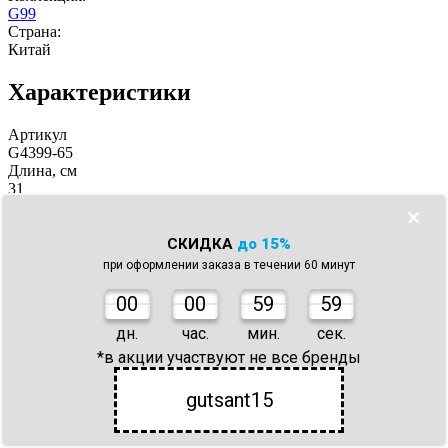
G99
Страна:
Китай
Характеристики
Артикул
G4399-65
Длина, см
31
Длина, см
×
24.1
СКИДКА
до 15%
28
при оформлении заказа в течении 60 минут
27
31
0
0
00
59
59
26.8
27.6
дн.
час.
мин.
сек.
Ширина, см
*в акции участвуют не все бренды
12
Ширина, см
gutsant15
13
12