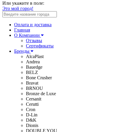
Или укажите в поле:
Это мой город!
Оплата и доставка
Главная
О Компании
Отзывы
Сертификаты
Бренды
AlcaPlast
Andrea
Bauedge
BELZ
Bone Crusher
Bravat
BRNOU
Bronze de Luxe
Cersanit
Cerutti
Cron
D-Lin
D&K
Dionis
DOUBLE YOU