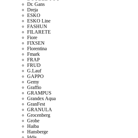
Dr. Gans
Dreja
ESKO
ESKO Line
FASHUN
FILARETE
Fiore
FIXSEN
Florentina
Fmark
FRAP
FRUD
G.Lauf
GAPPO
Gemy
Graffio
GRAMPUS
Grandex Aqua
GranFest
GRANULA
Grocenberg
Grohe
Haiba
Hansberge
Iddis