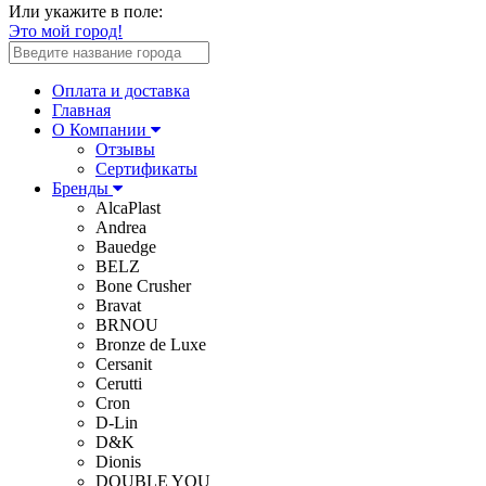
Или укажите в поле:
Это мой город!
Оплата и доставка
Главная
О Компании
Отзывы
Сертификаты
Бренды
AlcaPlast
Andrea
Bauedge
BELZ
Bone Crusher
Bravat
BRNOU
Bronze de Luxe
Cersanit
Cerutti
Cron
D-Lin
D&K
Dionis
DOUBLE YOU