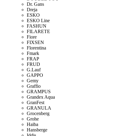
Dr. Gans
Dreja
ESKO
ESKO Line
FASHUN
FILARETE
Fiore
FIXSEN
Florentina
Fmark
FRAP
FRUD
G.Lauf
GAPPO
Gemy
Graffio
GRAMPUS
Grandex Aqua
GranFest
GRANULA
Grocenberg
Grohe
Haiba
Hansberge
Iddis