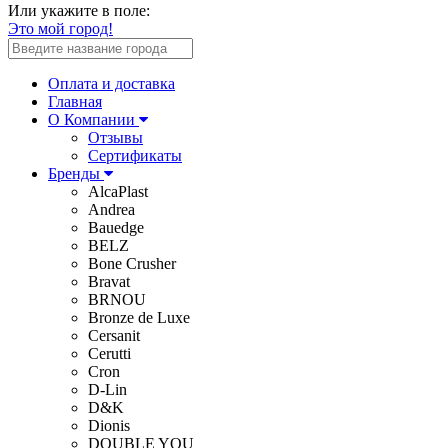
Или укажите в поле:
Это мой город!
Оплата и доставка
Главная
О Компании
Отзывы
Сертификаты
Бренды
AlcaPlast
Andrea
Bauedge
BELZ
Bone Crusher
Bravat
BRNOU
Bronze de Luxe
Cersanit
Cerutti
Cron
D-Lin
D&K
Dionis
DOUBLE YOU