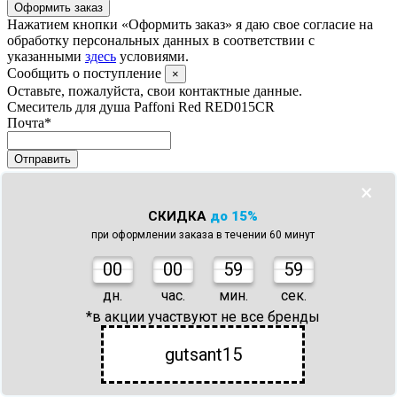
Оформить заказ
Нажатием кнопки «Оформить заказ» я даю свое согласие на
обработку персональных данных в соответствии с
указанными
здесь
условиями.
Сообщить о поступление
×
Оставьте, пожалуйста, свои контактные данные.
Смеситель для душа Paffoni Red RED015CR
Почта
*
Отправить
Нажатием кнопки «Отправить» я даю свое согласие на
×
обработку персональных данных в соответствии с
указанными
здесь
условиями.
СКИДКА
до 15%
×
при оформлении заказа в течении 60 минут
Ваш заказ успешно оформлен!
0
0
00
59
59
В ближайшее время наш менеджер свяжется с вами.
дн.
час.
мин.
сек.
*в акции участвуют не все бренды
×
Товар добавлен в корзину
gutsant15