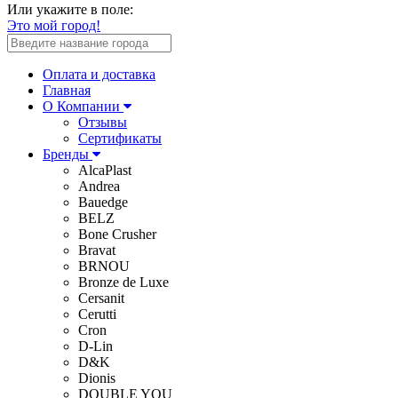
Или укажите в поле:
Это мой город!
Оплата и доставка
Главная
О Компании
Отзывы
Сертификаты
Бренды
AlcaPlast
Andrea
Bauedge
BELZ
Bone Crusher
Bravat
BRNOU
Bronze de Luxe
Cersanit
Cerutti
Cron
D-Lin
D&K
Dionis
DOUBLE YOU