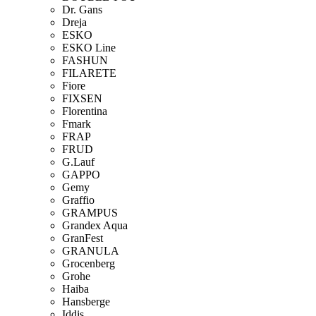
Dr. Gans
Dreja
ESKO
ESKO Line
FASHUN
FILARETE
Fiore
FIXSEN
Florentina
Fmark
FRAP
FRUD
G.Lauf
GAPPO
Gemy
Graffio
GRAMPUS
Grandex Aqua
GranFest
GRANULA
Grocenberg
Grohe
Haiba
Hansberge
Iddis