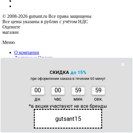
© 2008-2026 gutsant.ru Все права защищены
Все цены указаны в рублях с учётом НДС
Оцените
магазин
Меню
О компании
Доставка и Оплата
×
Информация для покупателей
Контакты
СКИДКА
до 15%
Карта сайта
Отзывы
при оформлении заказа в течении 60 минут
Сертификаты
0
0
00
59
59
Оферта
дн.
час.
мин.
сек.
Каталог
*в акции участвуют не все бренды
Сантехника
Аксессуары для ванной
gutsant15
Мебель для ванной
Комплектующие
Для общественных мест