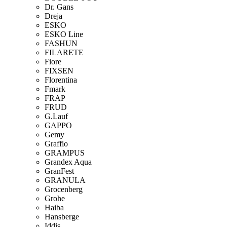
Dr. Gans
Dreja
ESKO
ESKO Line
FASHUN
FILARETE
Fiore
FIXSEN
Florentina
Fmark
FRAP
FRUD
G.Lauf
GAPPO
Gemy
Graffio
GRAMPUS
Grandex Aqua
GranFest
GRANULA
Grocenberg
Grohe
Haiba
Hansberge
Iddis