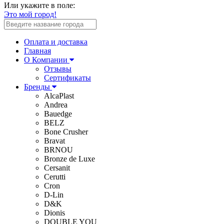
Или укажите в поле:
Это мой город!
Оплата и доставка
Главная
О Компании
Отзывы
Сертификаты
Бренды
AlcaPlast
Andrea
Bauedge
BELZ
Bone Crusher
Bravat
BRNOU
Bronze de Luxe
Cersanit
Cerutti
Cron
D-Lin
D&K
Dionis
DOUBLE YOU