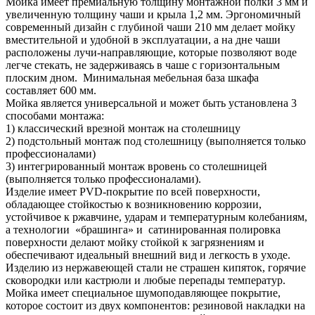
Мойка имеет премиальную толщину монтажной полки 3 мм и
увеличенную толщину чаши и крыла 1,2 мм. Эргономичный
современный дизайн с глубиной чаши 210 мм делает мойку
вместительной и удобной в эксплуатации, а на дне чаши
расположены лучи-направляющие, которые позволяют воде
легче стекать, не задерживаясь в чаше с горизонтальным
плоским дном. Минимальная мебельная база шкафа
составляет 600 мм.
Мойка является универсальной и может быть установлена 3
способами монтажа:
1) классический врезной монтаж на столешницу
2) подстольный монтаж под столешницу (выполняется только
профессионалами)
3) интегрированный монтаж вровень со столешницей
(выполняется только профессионалами).
Изделие имеет PVD-покрытие по всей поверхности,
обладающее стойкостью к возникновению коррозии,
устойчивое к ржавчине, ударам и температурным колебаниям,
а технологии «брашинга» и сатинированная полировка
поверхности делают мойку стойкой к загрязнениям и
обеспечивают идеальный внешний вид и легкость в уходе.
Изделию из нержавеющей стали не страшен кипяток, горячие
сковородки или кастрюли и любые перепады температур.
Мойка имеет специальное шумоподавляющее покрытие,
которое состоит из двух компонентов: резиновой накладки на