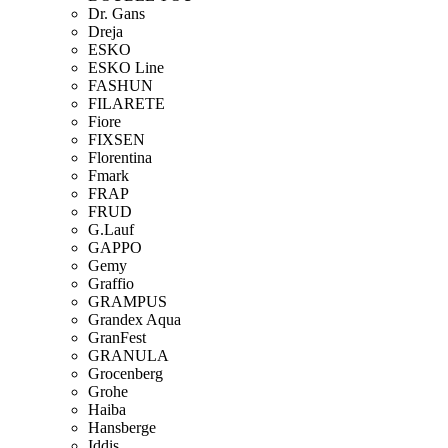
Dr. Gans
Dreja
ESKO
ESKO Line
FASHUN
FILARETE
Fiore
FIXSEN
Florentina
Fmark
FRAP
FRUD
G.Lauf
GAPPO
Gemy
Graffio
GRAMPUS
Grandex Aqua
GranFest
GRANULA
Grocenberg
Grohe
Haiba
Hansberge
Iddis