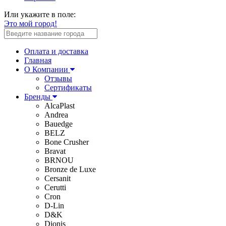
Или укажите в поле:
Это мой город!
Оплата и доставка
Главная
О Компании
Отзывы
Сертификаты
Бренды
AlcaPlast
Andrea
Bauedge
BELZ
Bone Crusher
Bravat
BRNOU
Bronze de Luxe
Cersanit
Cerutti
Cron
D-Lin
D&K
Dionis