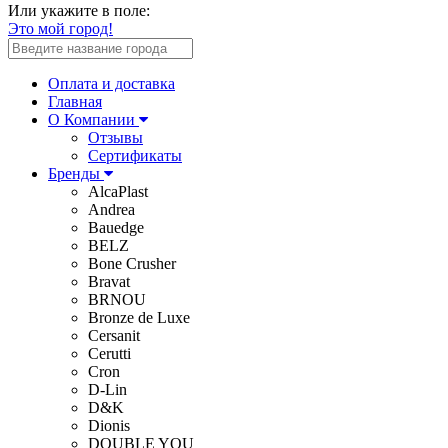
Или укажите в поле:
Это мой город!
Оплата и доставка
Главная
О Компании
Отзывы
Сертификаты
Бренды
AlcaPlast
Andrea
Bauedge
BELZ
Bone Crusher
Bravat
BRNOU
Bronze de Luxe
Cersanit
Cerutti
Cron
D-Lin
D&K
Dionis
DOUBLE YOU