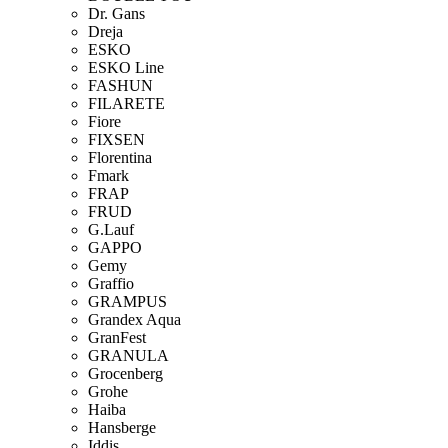
Dr. Gans
Dreja
ESKO
ESKO Line
FASHUN
FILARETE
Fiore
FIXSEN
Florentina
Fmark
FRAP
FRUD
G.Lauf
GAPPO
Gemy
Graffio
GRAMPUS
Grandex Aqua
GranFest
GRANULA
Grocenberg
Grohe
Haiba
Hansberge
Iddis