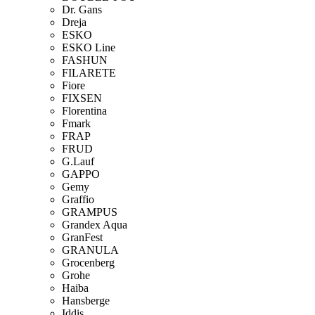
Dr. Gans
Dreja
ESKO
ESKO Line
FASHUN
FILARETE
Fiore
FIXSEN
Florentina
Fmark
FRAP
FRUD
G.Lauf
GAPPO
Gemy
Graffio
GRAMPUS
Grandex Aqua
GranFest
GRANULA
Grocenberg
Grohe
Haiba
Hansberge
Iddis