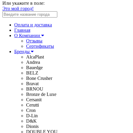
Или укажите в поле:
Это мой город!
Оплата и доставка
Главная
О Компании
Отзывы
Сертификаты
Бренды
AlcaPlast
Andrea
Bauedge
BELZ
Bone Crusher
Bravat
BRNOU
Bronze de Luxe
Cersanit
Cerutti
Cron
D-Lin
D&K
Dionis
DOUBLE YOU