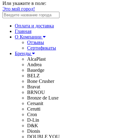
Или укажите в поле:
Это мой город!
Оплата и доставка
Главная
О Компании
Отзывы
Сертификаты
Бренды
AlcaPlast
Andrea
Bauedge
BELZ
Bone Crusher
Bravat
BRNOU
Bronze de Luxe
Cersanit
Cerutti
Cron
D-Lin
D&K
Dionis
DOUBLE YOU