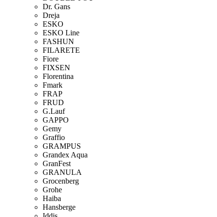
Dr. Gans
Dreja
ESKO
ESKO Line
FASHUN
FILARETE
Fiore
FIXSEN
Florentina
Fmark
FRAP
FRUD
G.Lauf
GAPPO
Gemy
Graffio
GRAMPUS
Grandex Aqua
GranFest
GRANULA
Grocenberg
Grohe
Haiba
Hansberge
Iddis