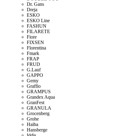
Dr. Gans
Dreja
ESKO
ESKO Line
FASHUN
FILARETE
Fiore
FIXSEN
Florentina
Fmark
FRAP
FRUD
G.Lauf
GAPPO
Gemy
Graffio
GRAMPUS
Grandex Aqua
GranFest
GRANULA
Grocenberg
Grohe
Haiba
Hansberge
Iddis