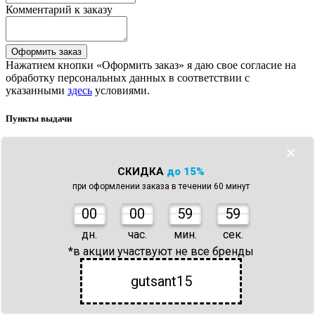
Комментарий к заказу
Оформить заказ
Нажатием кнопки «Оформить заказ» я даю свое согласие на
обработку персональных данных в соответствии с
указанными
здесь
условиями.
Пункты выдачи
×
×
подпишитесь
на наши новости
СКИДКА
до 15%
при оформлении заказа в течении 60 минут
Подписаться
Онлайн-магазин санитарно-технических товаров и
0
0
00
59
59
оборудования.
г. Мытищи, ул. Мира, д.14
дн.
час.
мин.
сек.
Пн-Пт: 9.00-20.00
Сб-Вс: 09.00-18.00
*в акции участвуют не все бренды
info@gutsant.ru
8(800) 333 16-94
Бесплатно по России
8(499) 444 01-06
Заказать звонок
gutsant15