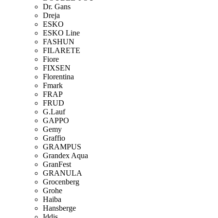
Dr. Gans
Dreja
ESKO
ESKO Line
FASHUN
FILARETE
Fiore
FIXSEN
Florentina
Fmark
FRAP
FRUD
G.Lauf
GAPPO
Gemy
Graffio
GRAMPUS
Grandex Aqua
GranFest
GRANULA
Grocenberg
Grohe
Haiba
Hansberge
Iddis