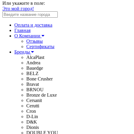
Или укажите в поле:
Это мой город!
Оплата и доставка
Главная
О Компании
Отзывы
Сертификаты
Бренды
AlcaPlast
Andrea
Bauedge
BELZ
Bone Crusher
Bravat
BRNOU
Bronze de Luxe
Cersanit
Cerutti
Cron
D-Lin
D&K
Dionis
DOUBLE YOU