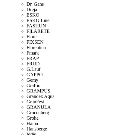
Dr. Gans
Dreja
ESKO
ESKO Line
FASHUN
FILARETE
Fiore
FIXSEN
Florentina
Fmark
FRAP
FRUD
G.Lauf
GAPPO
Gemy
Graffio
GRAMPUS
Grandex Aqua
GranFest
GRANULA
Grocenberg
Grohe
Haiba
Hansberge
Iddis