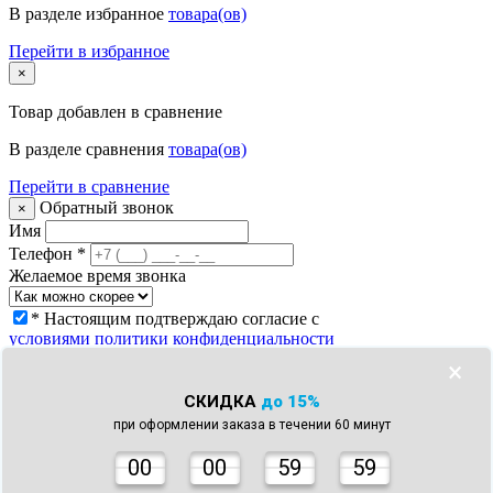
В разделе избранное
товара(ов)
Перейти в избранное
×
Товар
добавлен в сравнение
В разделе сравнения
товара(ов)
Перейти в сравнение
Обратный звонок
×
Имя
Телефон
*
Желаемое время звонка
* Настоящим подтверждаю согласие с
условиями политики конфиденциальности
Заказать звонок
×
Что с моим заказом?
×
СКИДКА
до 15%
Телефон
*
при оформлении заказа в течении 60 минут
Номер заказа *
* Настоящим подтверждаю согласие с
0
0
00
59
59
условиями политики конфиденциальности