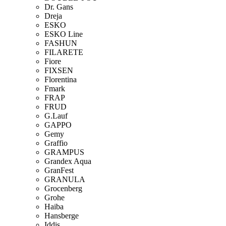
Dr. Gans
Dreja
ESKO
ESKO Line
FASHUN
FILARETE
Fiore
FIXSEN
Florentina
Fmark
FRAP
FRUD
G.Lauf
GAPPO
Gemy
Graffio
GRAMPUS
Grandex Aqua
GranFest
GRANULA
Grocenberg
Grohe
Haiba
Hansberge
Iddis