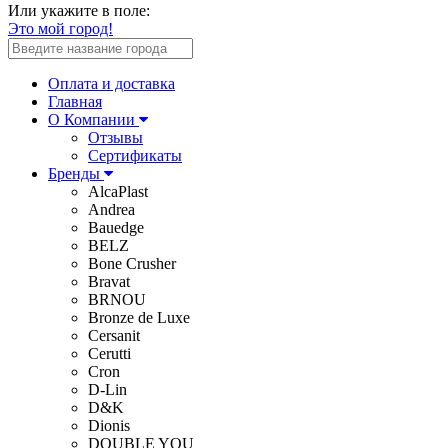
Или укажите в поле:
Это мой город!
Оплата и доставка
Главная
О Компании
Отзывы
Сертификаты
Бренды
AlcaPlast
Andrea
Bauedge
BELZ
Bone Crusher
Bravat
BRNOU
Bronze de Luxe
Cersanit
Cerutti
Cron
D-Lin
D&K
Dionis
DOUBLE YOU