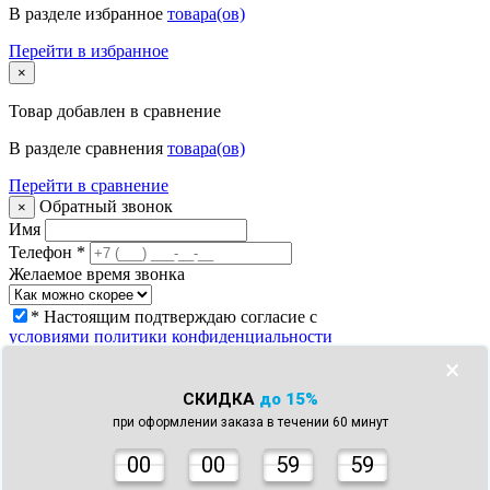
В разделе избранное
товара(ов)
Перейти в избранное
×
Товар
добавлен в сравнение
В разделе сравнения
товара(ов)
Перейти в сравнение
Обратный звонок
×
Имя
Телефон
*
Желаемое время звонка
* Настоящим подтверждаю согласие с
условиями политики конфиденциальности
Заказать звонок
×
Что с моим заказом?
×
СКИДКА
до 15%
Телефон
*
при оформлении заказа в течении 60 минут
Номер заказа *
* Настоящим подтверждаю согласие с
0
0
00
59
59
условиями политики конфиденциальности