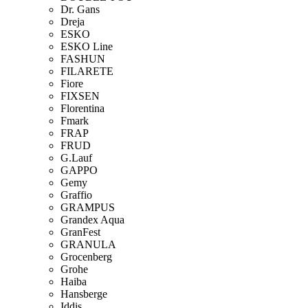
Dr. Gans
Dreja
ESKO
ESKO Line
FASHUN
FILARETE
Fiore
FIXSEN
Florentina
Fmark
FRAP
FRUD
G.Lauf
GAPPO
Gemy
Graffio
GRAMPUS
Grandex Aqua
GranFest
GRANULA
Grocenberg
Grohe
Haiba
Hansberge
Iddis