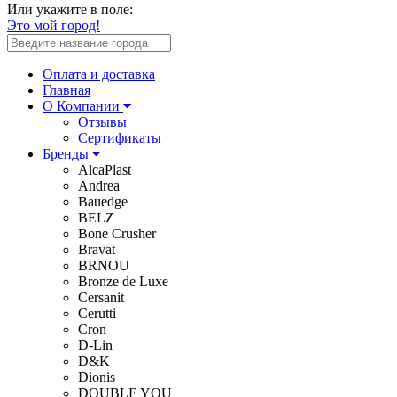
Или укажите в поле:
Это мой город!
Оплата и доставка
Главная
О Компании
Отзывы
Сертификаты
Бренды
AlcaPlast
Andrea
Bauedge
BELZ
Bone Crusher
Bravat
BRNOU
Bronze de Luxe
Cersanit
Cerutti
Cron
D-Lin
D&K
Dionis
DOUBLE YOU