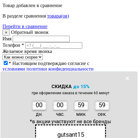
Товар
добавлен в сравнение
В разделе сравнения
товара(ов)
Перейти в сравнение
Обратный звонок
×
Имя
Телефон
*
Желаемое время звонка
* Настоящим подтверждаю согласие с
условиями политики конфиденциальности
Заказать звонок
×
Что с моим заказом?
×
СКИДКА
до 15%
Телефон
*
при оформлении заказа в течении 60 минут
Номер заказа *
* Настоящим подтверждаю согласие с
0
0
00
59
59
условиями политики конфиденциальности
Узнать статус заказа
дн.
час.
мин.
сек.
Спасибо!
×
*в акции участвуют не все бренды
gutsant15