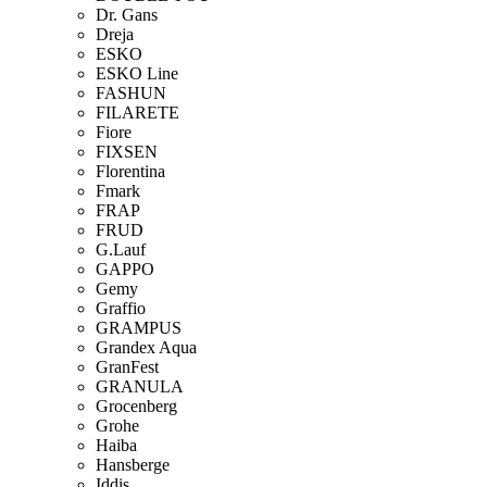
Dr. Gans
Dreja
ESKO
ESKO Line
FASHUN
FILARETE
Fiore
FIXSEN
Florentina
Fmark
FRAP
FRUD
G.Lauf
GAPPO
Gemy
Graffio
GRAMPUS
Grandex Aqua
GranFest
GRANULA
Grocenberg
Grohe
Haiba
Hansberge
Iddis