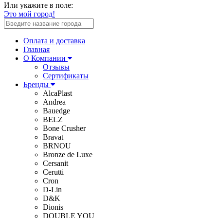
Или укажите в поле:
Это мой город!
Оплата и доставка
Главная
О Компании
Отзывы
Сертификаты
Бренды
AlcaPlast
Andrea
Bauedge
BELZ
Bone Crusher
Bravat
BRNOU
Bronze de Luxe
Cersanit
Cerutti
Cron
D-Lin
D&K
Dionis
DOUBLE YOU