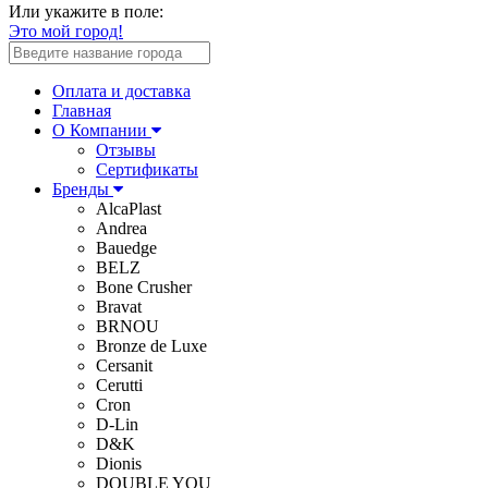
Или укажите в поле:
Это мой город!
Оплата и доставка
Главная
О Компании
Отзывы
Сертификаты
Бренды
AlcaPlast
Andrea
Bauedge
BELZ
Bone Crusher
Bravat
BRNOU
Bronze de Luxe
Cersanit
Cerutti
Cron
D-Lin
D&K
Dionis
DOUBLE YOU