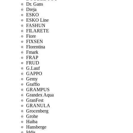
Dr. Gans
Dreja
ESKO
ESKO Line
FASHUN
FILARETE
Fiore
FIXSEN
Florentina
Fmark
FRAP
FRUD
G.Lauf
GAPPO
Gemy
Graffio
GRAMPUS
Grandex Aqua
GranFest
GRANULA
Grocenberg
Grohe
Haiba
Hansberge
Iddis