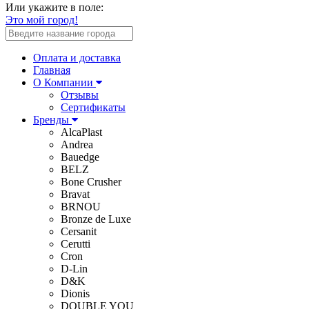
Или укажите в поле:
Это мой город!
Оплата и доставка
Главная
О Компании
Отзывы
Сертификаты
Бренды
AlcaPlast
Andrea
Bauedge
BELZ
Bone Crusher
Bravat
BRNOU
Bronze de Luxe
Cersanit
Cerutti
Cron
D-Lin
D&K
Dionis
DOUBLE YOU