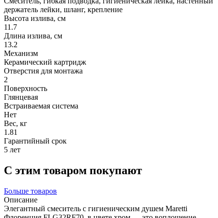
Смеситель, гибкая подводка, гигиеническая лейка, настенный
держатель лейки, шланг, крепление
Высота излива, см
11.7
Длина излива, см
13.2
Механизм
Керамический картридж
Отверстия для монтажа
2
Поверхность
Глянцевая
Встраиваемая система
Нет
Вес, кг
1.81
Гарантийный срок
5 лет
С этим товаром покупают
Больше товаров
Описание
Элегантный смеситель с гигиеническим душем Maretti
Флоренция FLG32RF70 в цвете хром — это воплощение