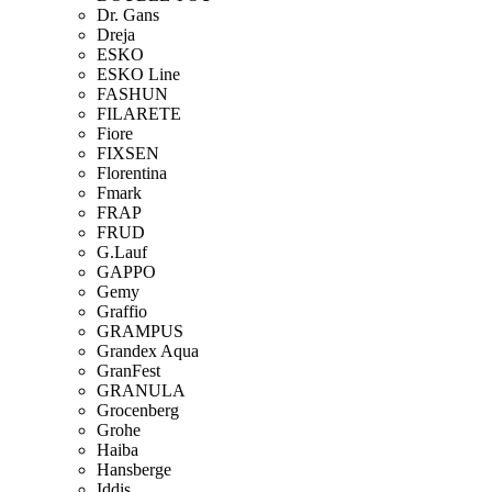
Dr. Gans
Dreja
ESKO
ESKO Line
FASHUN
FILARETE
Fiore
FIXSEN
Florentina
Fmark
FRAP
FRUD
G.Lauf
GAPPO
Gemy
Graffio
GRAMPUS
Grandex Aqua
GranFest
GRANULA
Grocenberg
Grohe
Haiba
Hansberge
Iddis