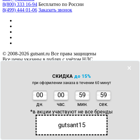
8(800) 333 16-94
Бесплатно по России
8(499) 444 01-06
Заказать звонок
© 2008-2026 gutsant.ru Все права защищены
Все цены указаны в рублях с учётом НДС
Оцените
×
магазин
СКИДКА
до 15%
Меню
при оформлении заказа в течении 60 минут
О компании
0
0
00
59
59
Доставка и Оплата
Информация для покупателей
дн.
час.
мин.
сек.
Контакты
*в акции участвуют не все бренды
Карта сайта
Отзывы
gutsant15
Сертификаты
Оферта