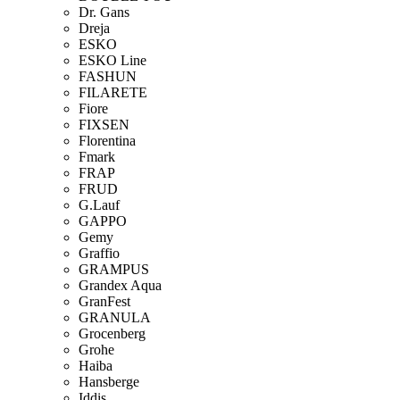
Dr. Gans
Dreja
ESKO
ESKO Line
FASHUN
FILARETE
Fiore
FIXSEN
Florentina
Fmark
FRAP
FRUD
G.Lauf
GAPPO
Gemy
Graffio
GRAMPUS
Grandex Aqua
GranFest
GRANULA
Grocenberg
Grohe
Haiba
Hansberge
Iddis