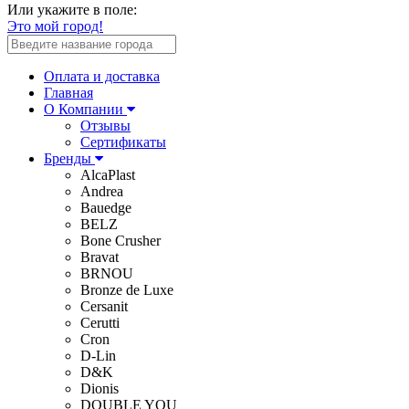
Или укажите в поле:
Это мой город!
Оплата и доставка
Главная
О Компании
Отзывы
Сертификаты
Бренды
AlcaPlast
Andrea
Bauedge
BELZ
Bone Crusher
Bravat
BRNOU
Bronze de Luxe
Cersanit
Cerutti
Cron
D-Lin
D&K
Dionis
DOUBLE YOU