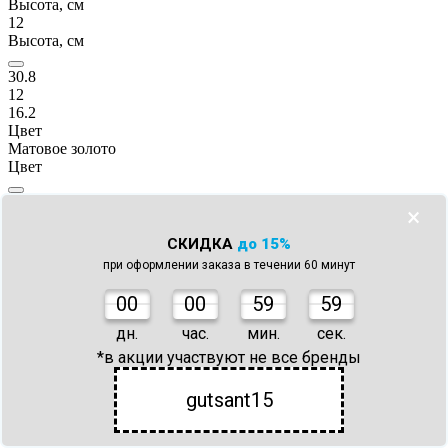
Высота, см
12
Высота, см
30.8
12
16.2
Цвет
Матовое золото
Цвет
Графит
×
Матовое золото
Никель
СКИДКА
до 15%
Черный
при оформлении заказа в течении 60 минут
Вращение излива
Поворотный
0
0
00
59
59
Вращение излива
дн.
час.
мин.
сек.
Фиксированный
*в акции участвуют не все бренды
Поворотный
Длина излива, см
gutsant15
21
Длина излива, см