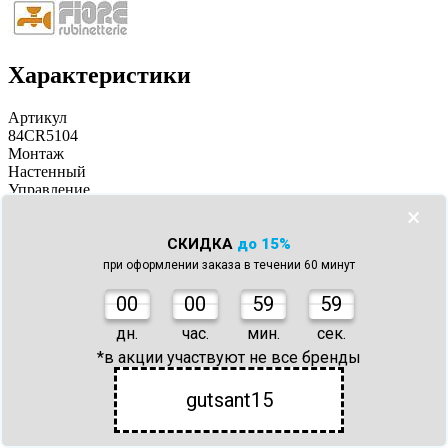
Характеристики
Артикул
84CR5104
Монтаж
Настенный
Управление
Рычажное
×
Длина, см
18.8
СКИДКА
до 15%
Ширина, см
при оформлении заказа в течении 60 минут
22
Все характеристики
0
0
00
59
59
О товаре
дн.
час.
мин.
сек.
Характеристики
Варианты исполнения
*в акции участвуют не все бренды
С этим товаром покупают
Отзывы
gutsant15
Помогите другим пользователям с выбором — будьте первым,
кто поделится своим мнением о товаре.