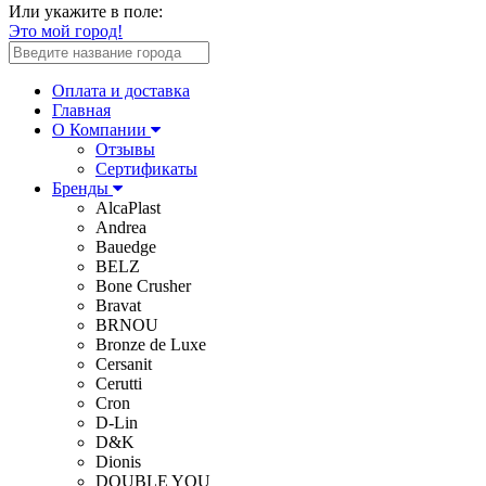
Или укажите в поле:
Это мой город!
Оплата и доставка
Главная
О Компании
Отзывы
Сертификаты
Бренды
AlcaPlast
Andrea
Bauedge
BELZ
Bone Crusher
Bravat
BRNOU
Bronze de Luxe
Cersanit
Cerutti
Cron
D-Lin
D&K
Dionis
DOUBLE YOU