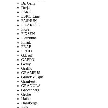
Dr. Gans
Dreja
ESKO
ESKO Line
FASHUN
FILARETE
Fiore
FIXSEN
Florentina
Fmark
FRAP
FRUD
G.Lauf
GAPPO
Gemy
Graffio
GRAMPUS
Grandex Aqua
GranFest
GRANULA
Grocenberg
Grohe
Haiba
Hansberge
Iddis