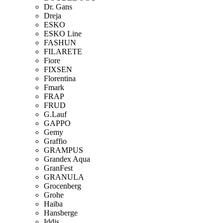
Dr. Gans
Dreja
ESKO
ESKO Line
FASHUN
FILARETE
Fiore
FIXSEN
Florentina
Fmark
FRAP
FRUD
G.Lauf
GAPPO
Gemy
Graffio
GRAMPUS
Grandex Aqua
GranFest
GRANULA
Grocenberg
Grohe
Haiba
Hansberge
Iddis