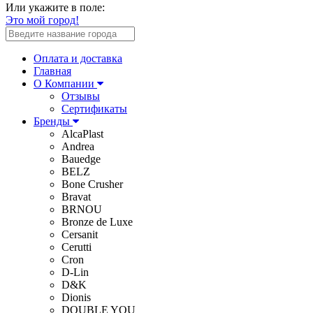
Или укажите в поле:
Это мой город!
Оплата и доставка
Главная
О Компании
Отзывы
Сертификаты
Бренды
AlcaPlast
Andrea
Bauedge
BELZ
Bone Crusher
Bravat
BRNOU
Bronze de Luxe
Cersanit
Cerutti
Cron
D-Lin
D&K
Dionis
DOUBLE YOU