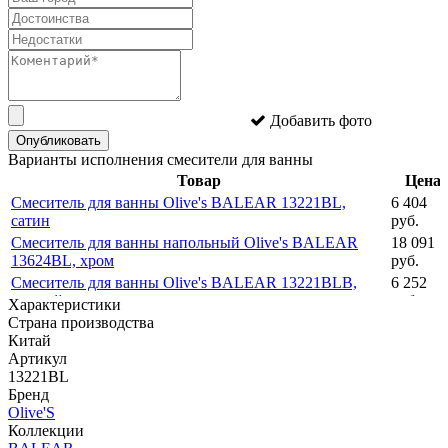
Добавить фото
Опубликовать
Варианты исполнения смесители для ванны
Товар
Цена
Смеситель для ванны Olive's BALEAR 13221BL,
6 404
сатин
руб.
Смеситель для ванны напольный Olive's BALEAR
18 091
13624BL, хром
руб.
Смеситель для ванны Olive's BALEAR 13221BLB,
6 252
черный
руб.
Характеристики
Страна производства
Китай
Артикул
13221BL
Бренд
Olive'S
Коллекции