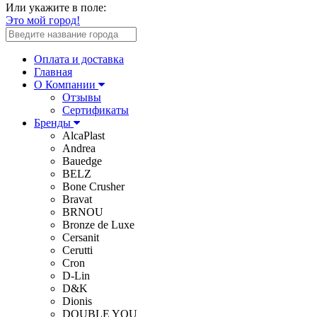
Или укажите в поле:
Это мой город!
Оплата и доставка
Главная
О Компании
Отзывы
Сертификаты
Бренды
AlcaPlast
Andrea
Bauedge
BELZ
Bone Crusher
Bravat
BRNOU
Bronze de Luxe
Cersanit
Cerutti
Cron
D-Lin
D&K
Dionis
DOUBLE YOU