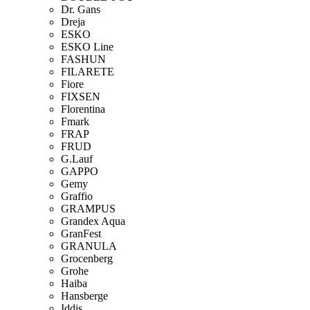
Dr. Gans
Dreja
ESKO
ESKO Line
FASHUN
FILARETE
Fiore
FIXSEN
Florentina
Fmark
FRAP
FRUD
G.Lauf
GAPPO
Gemy
Graffio
GRAMPUS
Grandex Aqua
GranFest
GRANULA
Grocenberg
Grohe
Haiba
Hansberge
Iddis