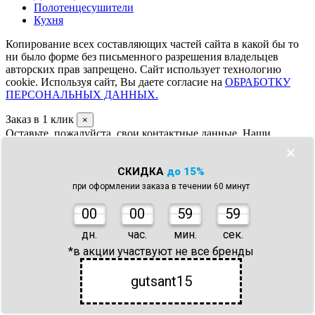
Полотенцесушители
Кухня
Копирование всех составляющих частей сайта в какой бы то
ни было форме без письменного разрешения владельцев
авторских прав запрещено. Сайт использует технологию
cookie. Используя сайт, Вы даете согласие на
ОБРАБОТКУ
ПЕРСОНАЛЬНЫХ ДАННЫХ.
Заказ в 1 клик
×
Оставьте, пожалуйста, свои контактные данные. Наши
менеджеры свяжутся с вами для уточнения деталей заказа.
×
Минимальная сумма заказа 1000 руб.
Минимальная сумма заказа плитки 3000 руб.
СКИДКА
до 15%
Смеситель для душа Paffoni Red RED015CR
при оформлении заказа в течении 60 минут
45 777 руб.
46 079 руб.
-
+
0
0
00
59
59
Ф.И.О.
*
дн.
час.
мин.
сек.
*в акции участвуют не все бренды
Телефон
*
Комментарий к заказу
gutsant15