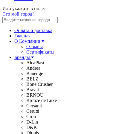
Или укажите в поле:
Это мой город!
Оплата и доставка
Главная
О Компании
Отзывы
Сертификаты
Бренды
AlcaPlast
Andrea
Bauedge
BELZ
Bone Crusher
Bravat
BRNOU
Bronze de Luxe
Cersanit
Cerutti
Cron
D-Lin
D&K
Dionis