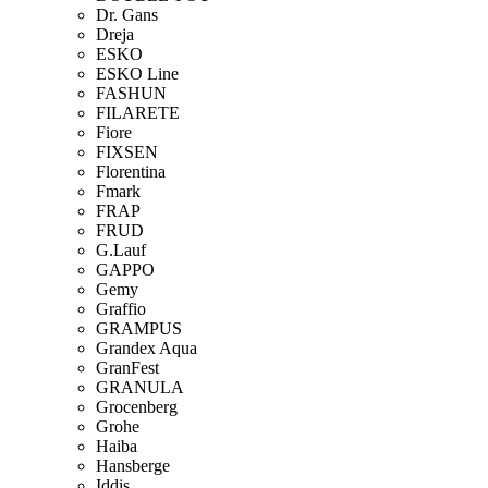
Dr. Gans
Dreja
ESKO
ESKO Line
FASHUN
FILARETE
Fiore
FIXSEN
Florentina
Fmark
FRAP
FRUD
G.Lauf
GAPPO
Gemy
Graffio
GRAMPUS
Grandex Aqua
GranFest
GRANULA
Grocenberg
Grohe
Haiba
Hansberge
Iddis