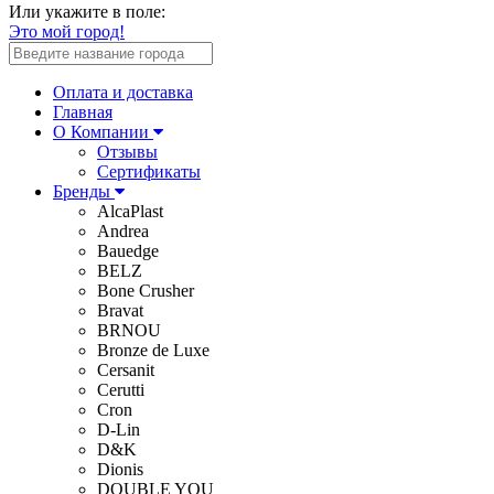
Или укажите в поле:
Это мой город!
Оплата и доставка
Главная
О Компании
Отзывы
Сертификаты
Бренды
AlcaPlast
Andrea
Bauedge
BELZ
Bone Crusher
Bravat
BRNOU
Bronze de Luxe
Cersanit
Cerutti
Cron
D-Lin
D&K
Dionis
DOUBLE YOU