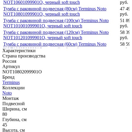
NOT10601099901O, черный soft touch
руб.
Тумба с раковиной подвесная (80см) Terminus Noto
47 49
NOT10801099901O, черный soft touch
руб.
Тумба с раковиной подвесная (100см) Terminus Noto
51 89
NOT101001099901O, черный soft touch
руб.
Тумба с раковиной подвесная (120см) Terminus Noto
58 39
NOT101201099901O, черный soft touch
руб.
Тумба с раковиной подвесная (60см) Terminus Noto
58 59
NOT10602099901O, черный soft touch
руб.
Характеристики
Страна производства
Россия
Артикул
NOT10802099901O
Бренд
Terminus
Коллекции
Noto
Монтаж
Подвесной
Ширина, см
80
Глубина, см
45
Высота, см