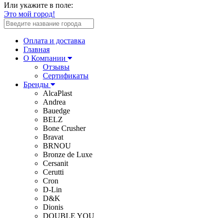
Или укажите в поле:
Это мой город!
Оплата и доставка
Главная
О Компании
Отзывы
Сертификаты
Бренды
AlcaPlast
Andrea
Bauedge
BELZ
Bone Crusher
Bravat
BRNOU
Bronze de Luxe
Cersanit
Cerutti
Cron
D-Lin
D&K
Dionis
DOUBLE YOU