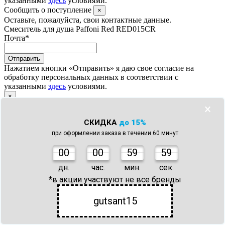
указанными
здесь
условиями.
Сообщить о поступление
×
Оставьте, пожалуйста, свои контактные данные.
Смеситель для душа Paffoni Red RED015CR
Почта
*
Отправить
Нажатием кнопки «Отправить» я даю свое согласие на
обработку персональных данных в соответствии с
указанными
здесь
условиями.
×
×
Ваш заказ успешно оформлен!
СКИДКА
до 15%
В ближайшее время наш менеджер свяжется с вами.
при оформлении заказа в течении 60 минут
×
0
0
00
59
59
Товар добавлен в корзину
дн.
час.
мин.
сек.
*в акции участвуют не все бренды
gutsant15
Прогулочная коляска Jetem Lugano (белый/коричневый) x1
На сумму