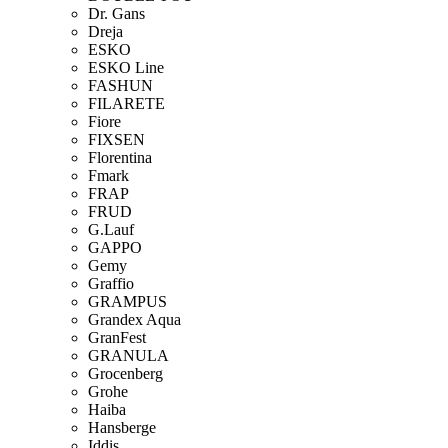
Dr. Gans
Dreja
ESKO
ESKO Line
FASHUN
FILARETE
Fiore
FIXSEN
Florentina
Fmark
FRAP
FRUD
G.Lauf
GAPPO
Gemy
Graffio
GRAMPUS
Grandex Aqua
GranFest
GRANULA
Grocenberg
Grohe
Haiba
Hansberge
Iddis