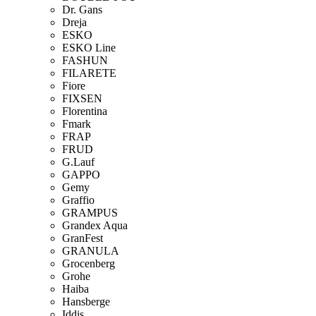
Dr. Gans
Dreja
ESKO
ESKO Line
FASHUN
FILARETE
Fiore
FIXSEN
Florentina
Fmark
FRAP
FRUD
G.Lauf
GAPPO
Gemy
Graffio
GRAMPUS
Grandex Aqua
GranFest
GRANULA
Grocenberg
Grohe
Haiba
Hansberge
Iddis