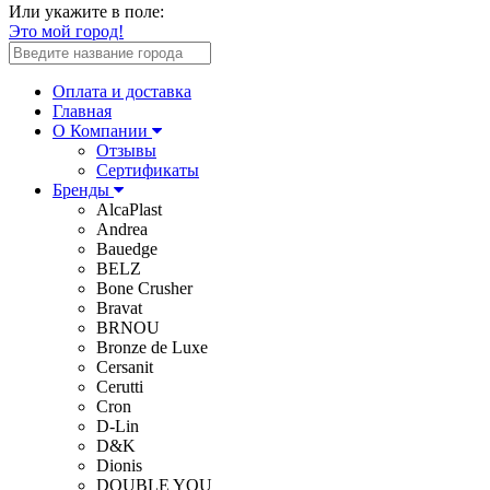
Или укажите в поле:
Это мой город!
Оплата и доставка
Главная
О Компании
Отзывы
Сертификаты
Бренды
AlcaPlast
Andrea
Bauedge
BELZ
Bone Crusher
Bravat
BRNOU
Bronze de Luxe
Cersanit
Cerutti
Cron
D-Lin
D&K
Dionis
DOUBLE YOU