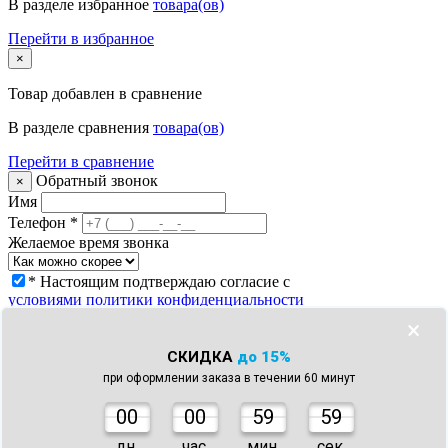
В разделе избранное
товара(ов)
Перейти в избранное
×
Товар
добавлен в сравнение
В разделе сравнения
товара(ов)
Перейти в сравнение
Обратный звонок
×
Имя
Телефон
*
Желаемое время звонка
* Настоящим подтверждаю согласие с
условиями политики конфиденциальности
Заказать звонок
×
Что с моим заказом?
×
СКИДКА
до 15%
Телефон
*
при оформлении заказа в течении 60 минут
Номер заказа *
* Настоящим подтверждаю согласие с
0
0
00
59
59
условиями политики конфиденциальности
Узнать статус заказа
дн.
час.
мин.
сек.