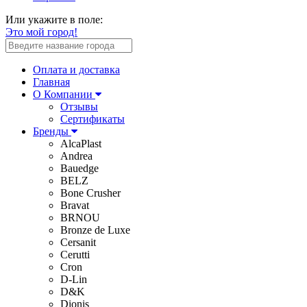
Или укажите в поле:
Это мой город!
Оплата и доставка
Главная
О Компании
Отзывы
Сертификаты
Бренды
AlcaPlast
Andrea
Bauedge
BELZ
Bone Crusher
Bravat
BRNOU
Bronze de Luxe
Cersanit
Cerutti
Cron
D-Lin
D&K
Dionis