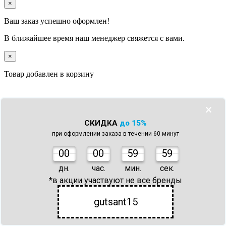
×
Ваш заказ успешно оформлен!
В ближайшее время наш менеджер свяжется с вами.
×
Товар добавлен в корзину
×
Прогулочная коляска Jetem Lugano (белый/коричневый) x1
СКИДКА
до 15%
На сумму
при оформлении заказа в течении 60 минут
Продолжить покупки
Перейти в корзину
×
0
0
00
59
59
Товар
добавлен в избранное
дн.
час.
мин.
сек.
*в акции участвуют не все бренды
В разделе избранное
товара(ов)
gutsant15
Перейти в избранное
×