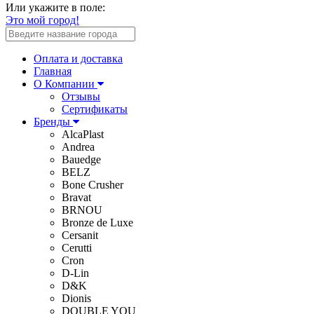
Или укажите в поле:
Это мой город!
Оплата и доставка
Главная
О Компании
Отзывы
Сертификаты
Бренды
AlcaPlast
Andrea
Bauedge
BELZ
Bone Crusher
Bravat
BRNOU
Bronze de Luxe
Cersanit
Cerutti
Cron
D-Lin
D&K
Dionis
DOUBLE YOU