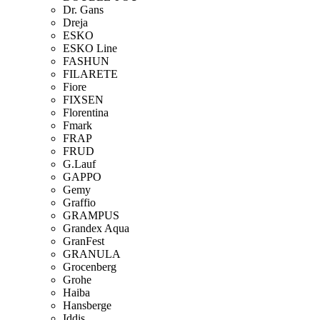
Dr. Gans
Dreja
ESKO
ESKO Line
FASHUN
FILARETE
Fiore
FIXSEN
Florentina
Fmark
FRAP
FRUD
G.Lauf
GAPPO
Gemy
Graffio
GRAMPUS
Grandex Aqua
GranFest
GRANULA
Grocenberg
Grohe
Haiba
Hansberge
Iddis