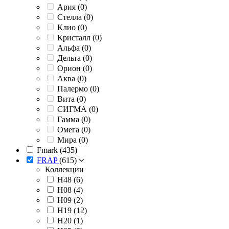
Ария (
0
)
Стелла (
0
)
Клио (
0
)
Кристалл (
0
)
Альфа (
0
)
Дельта (
0
)
Орион (
0
)
Аква (
0
)
Палермо (
0
)
Вита (
0
)
СИГМА (
0
)
Гамма (
0
)
Омега (
0
)
Мира (
0
)
Fmark (
435
)
FRAP
(
615
)
Коллекции
H48 (
6
)
H08 (
4
)
H09 (
2
)
H19 (
12
)
H20 (
1
)