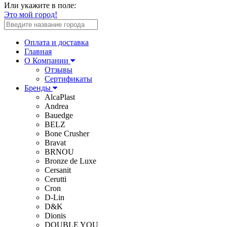
Или укажите в поле:
Это мой город!
Оплата и доставка
Главная
О Компании
Отзывы
Сертификаты
Бренды
AlcaPlast
Andrea
Bauedge
BELZ
Bone Crusher
Bravat
BRNOU
Bronze de Luxe
Cersanit
Cerutti
Cron
D-Lin
D&K
Dionis
DOUBLE YOU