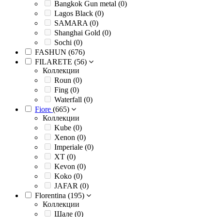
Bangkok Gun metal (
0
)
Lagos Black (
0
)
SAMARA (
0
)
Shanghai Gold (
0
)
Sochi (
0
)
FASHUN (
676
)
FILARETE (
56
)
Коллекции
Roun (
0
)
Fing (
0
)
Waterfall (
0
)
Fiore
(
665
)
Коллекции
Kube (
0
)
Xenon (
0
)
Imperiale (
0
)
XT (
0
)
Kevon (
0
)
Koko (
0
)
JAFAR (
0
)
Florentina (
195
)
Коллекции
Шале (
0
)