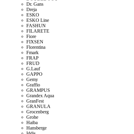
Dr. Gans
Dreja
ESKO
ESKO Line
FASHUN
FILARETE
Fiore
FIXSEN
Florentina
Fmark
FRAP
FRUD
G.Lauf
GAPPO
Gemy
Graffio
GRAMPUS
Grandex Aqua
GranFest
GRANULA
Grocenberg
Grohe
Haiba
Hansberge
Iddis