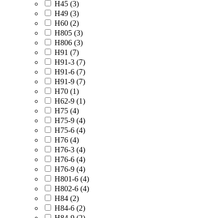
H45 (
3
)
H49 (
3
)
H60 (
2
)
H805 (
3
)
H806 (
3
)
H91 (
7
)
H91-3 (
7
)
H91-6 (
7
)
H91-9 (
7
)
H70 (
1
)
H62-9 (
1
)
H75 (
4
)
H75-9 (
4
)
H75-6 (
4
)
H76 (
4
)
H76-3 (
4
)
H76-6 (
4
)
H76-9 (
4
)
H801-6 (
4
)
H802-6 (
4
)
H84 (
2
)
H84-6 (
2
)
H84-9 (
2
)