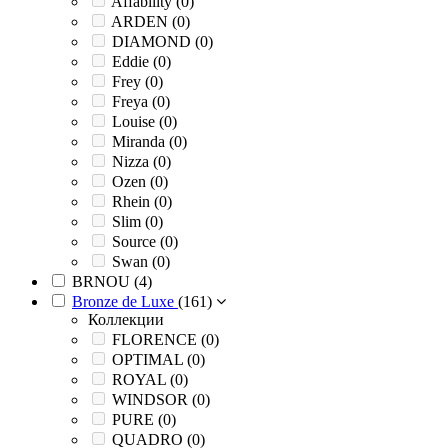
Affability (
0
)
ARDEN (
0
)
DIAMOND (
0
)
Eddie (
0
)
Frey (
0
)
Freya (
0
)
Louise (
0
)
Miranda (
0
)
Nizza (
0
)
Ozen (
0
)
Rhein (
0
)
Slim (
0
)
Source (
0
)
Swan (
0
)
BRNOU (
4
)
Bronze de Luxe
(
161
)
Коллекции
FLORENCE (
0
)
OPTIMAL (
0
)
ROYAL (
0
)
WINDSOR (
0
)
PURE (
0
)
QUADRO (
0
)