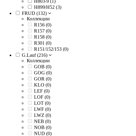
H803-9 (
1
)
H899/H52 (
3
)
FRUD (
132
)
Коллекции
R156 (
0
)
R157 (
0
)
R158 (
0
)
R301 (
0
)
R151/152/153 (
0
)
G.Lauf (
216
)
Коллекции
GOB (
0
)
GOG (
0
)
GOR (
0
)
KLO (
0
)
LEF (
0
)
LOF (
0
)
LOT (
0
)
LWF (
0
)
LWZ (
0
)
NEB (
0
)
NOB (
0
)
NUD (
0
)