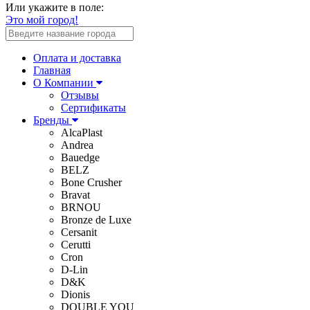
Или укажите в поле:
Это мой город!
Оплата и доставка
Главная
О Компании
Отзывы
Сертификаты
Бренды
AlcaPlast
Andrea
Bauedge
BELZ
Bone Crusher
Bravat
BRNOU
Bronze de Luxe
Cersanit
Cerutti
Cron
D-Lin
D&K
Dionis
DOUBLE YOU