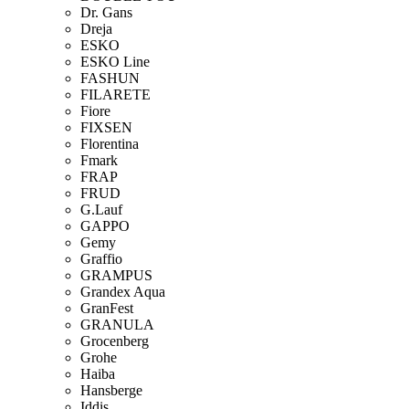
Dr. Gans
Dreja
ESKO
ESKO Line
FASHUN
FILARETE
Fiore
FIXSEN
Florentina
Fmark
FRAP
FRUD
G.Lauf
GAPPO
Gemy
Graffio
GRAMPUS
Grandex Aqua
GranFest
GRANULA
Grocenberg
Grohe
Haiba
Hansberge
Iddis