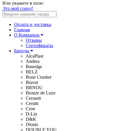
Или укажите в поле:
Это мой город!
Оплата и доставка
Главная
О Компании
Отзывы
Сертификаты
Бренды
AlcaPlast
Andrea
Bauedge
BELZ
Bone Crusher
Bravat
BRNOU
Bronze de Luxe
Cersanit
Cerutti
Cron
D-Lin
D&K
Dionis
DOUBLE YOU