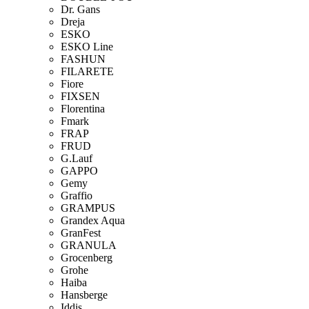
Dr. Gans
Dreja
ESKO
ESKO Line
FASHUN
FILARETE
Fiore
FIXSEN
Florentina
Fmark
FRAP
FRUD
G.Lauf
GAPPO
Gemy
Graffio
GRAMPUS
Grandex Aqua
GranFest
GRANULA
Grocenberg
Grohe
Haiba
Hansberge
Iddis