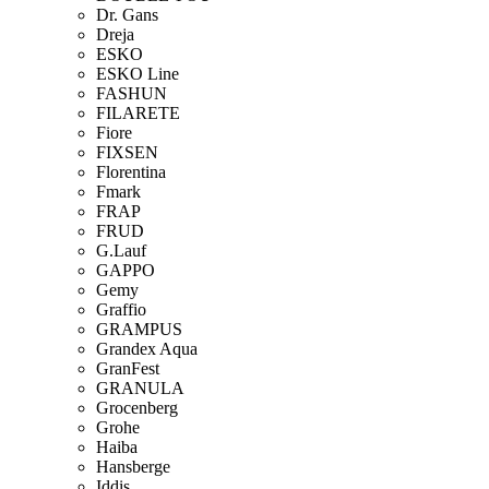
Dr. Gans
Dreja
ESKO
ESKO Line
FASHUN
FILARETE
Fiore
FIXSEN
Florentina
Fmark
FRAP
FRUD
G.Lauf
GAPPO
Gemy
Graffio
GRAMPUS
Grandex Aqua
GranFest
GRANULA
Grocenberg
Grohe
Haiba
Hansberge
Iddis