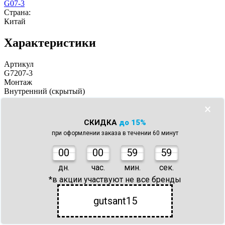
G07-3
Страна:
Китай
Характеристики
Артикул
G7207-3
Монтаж
Внутренний (скрытый)
Монтаж
×
Открытый
СКИДКА
до 15%
Внутренний (скрытый)
при оформлении заказа в течении 60 минут
Ширина, см
11
0
0
00
59
59
Ширина, см
дн.
час.
мин.
сек.
22
*в акции участвуют не все бренды
11
Глубина, см
gutsant15
12.2
Глубина, см