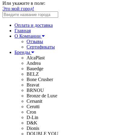
Или укажите в поле:
Это мой город!
Оплата и доставка
Главная
О Компании
Отзывы
Сертификаты
Бренды
AlcaPlast
Andrea
Bauedge
BELZ
Bone Crusher
Bravat
BRNOU
Bronze de Luxe
Cersanit
Cerutti
Cron
D-Lin
D&K
Dionis
DOUBLE YOU